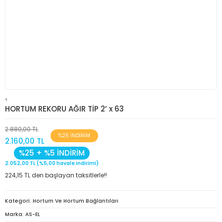
<
HORTUM REKORU AĞIR TİP 2’ x 63
2.880,00 TL
%25 İNDİRİM
2.160,00 TL
%25 + %5 İNDİRİM
2.052,00 TL (%5,00 havale indirimi)
224,15 TL den başlayan taksitlerle!!
Kategori
Hortum Ve Hortum Bağlantıları
Marka
AS-EL