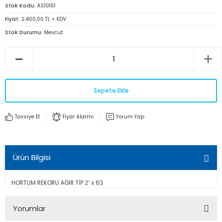
Stok Kodu
AS10151
Fiyat
2.400,00 TL + KDV
Stok Durumu
Mevcut
Sepete Ekle
Tavsiye Et
Fiyar Alarmı
Yorum Yap
Ürün Bilgisi
HORTUM REKORU AĞIR TİP 2’ x 63
Yorumlar