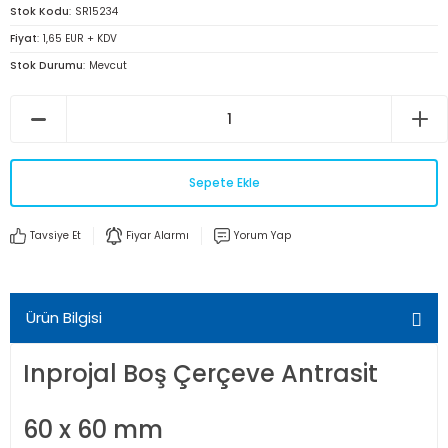
Stok Kodu
SR15234
Fiyat
1,65 EUR + KDV
Stok Durumu
Mevcut
Sepete Ekle
Tavsiye Et
Fiyar Alarmı
Yorum Yap
Ürün Bilgisi
Inprojal Boş Çerçeve Antrasit
60 x 60 mm