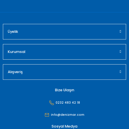
Bu ürüne benzer farklı alternatifler olmalı.
Üyelik
Gönder
Kurumsal
Alışveriş
Bize Ulaşın
0232 483 42 18
info@denizmar.com
Sosyal Medya