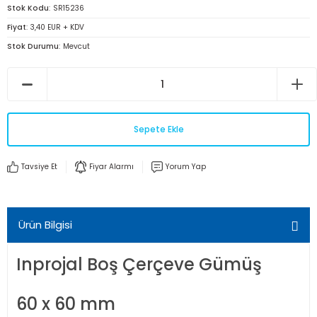
Stok Kodu
SR15236
Fiyat
3,40 EUR + KDV
Stok Durumu
Mevcut
Sepete Ekle
Tavsiye Et
Fiyar Alarmı
Yorum Yap
Ürün Bilgisi
Inprojal Boş Çerçeve Gümüş
60 x 60 mm