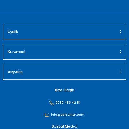
Bu ürüne benzer farklı alternatifler olmalı.
Üyelik
Gönder
Kurumsal
Alışveriş
Bize Ulaşın
0232 483 42 18
info@denizmar.com
Sosyal Medya