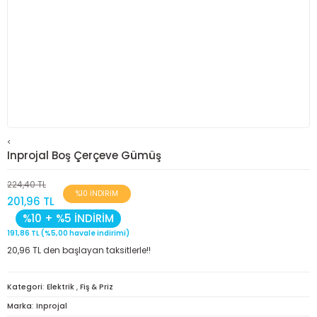
<
Inprojal Boş Çerçeve Gümüş
224,40 TL
%10 İNDİRİM
201,96 TL
%10 + %5 İNDİRİM
191,86 TL (%5,00 havale indirimi)
20,96 TL den başlayan taksitlerle!!
Kategori
Elektrik
,
Fiş & Priz
Marka
Inprojal