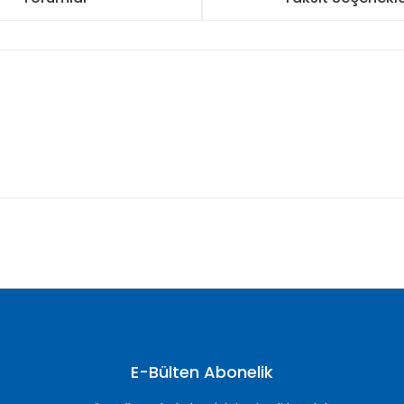
nularda yetersiz gördüğünüz noktaları öneri formunu kullanarak tarafımı
Bu ürüne ilk yorumu siz yapın!
Yorum Yaz
E-Bülten Abonelik