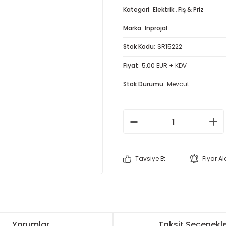
Kategori
Elektrik
,
Fiş & Priz
Marka
Inprojal
Stok Kodu
SR15222
Fiyat
5,00 EUR + KDV
Stok Durumu
Mevcut
Tavsiye Et
Fiyar A
Yorumlar
Taksit Seçenekle