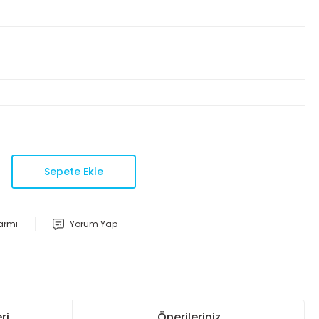
Sepete Ekle
larmı
Yorum Yap
ri
Önerileriniz