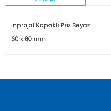
Inprojal Kapaklı Priz Beyaz
60 x 60 mm
Bu ürünün fiyat bilgisi, resim, ürün açıklamalarında ve diğer ko
Görüş ve önerileriniz için teşekkür ederiz.
Ürün resmi kalitesiz, bozuk veya görüntülenemiyor.
Ürün açıklamasında eksik bilgiler bulunuyor.
Ürün bilgilerinde hatalar bulunuyor.
Ürün fiyatı diğer sitelerden daha pahalı.