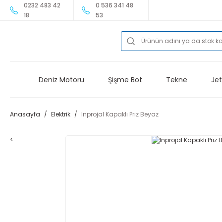
0232 483 42
0 536 341 48
18
53
Deniz Motoru
Şişme Bot
Tekne
Jet
Anasayfa
Elektrik
Inprojal Kapaklı Priz Beyaz
<