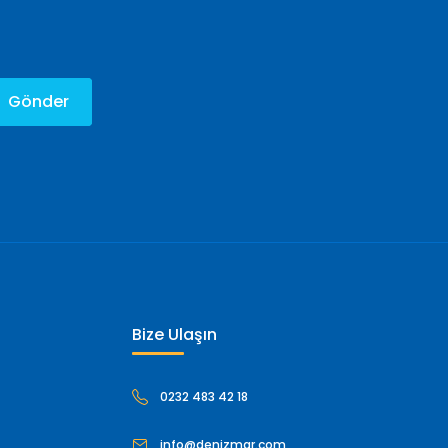
Gönder
Bize Ulaşın
0232 483 42 18
info@denizmar.com