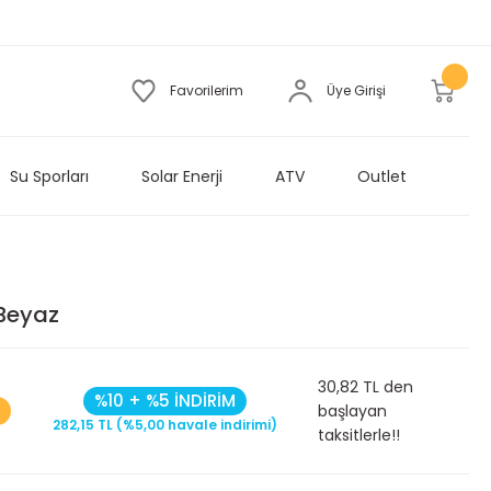
Favorilerim
Üye Girişi
Su Sporları
Solar Enerji
ATV
Outlet
 Beyaz
30,82 TL den
%10 + %5 İNDİRİM
başlayan
282,15 TL (%5,00 havale indirimi)
taksitlerle!!