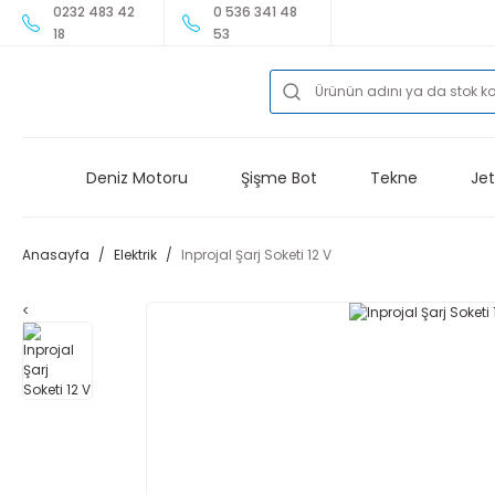
0232 483 42
0 536 341 48
18
53
Deniz Motoru
Şişme Bot
Tekne
Jet
Anasayfa
Elektrik
Inprojal Şarj Soketi 12 V
<