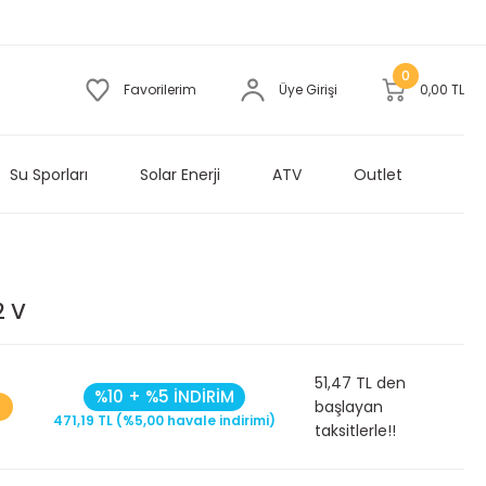
0
Favorilerim
Üye Girişi
0,00 TL
Su Sporları
Solar Enerji
ATV
Outlet
2 V
51,47 TL den
%10 + %5 İNDİRİM
başlayan
471,19 TL (%5,00 havale indirimi)
taksitlerle!!