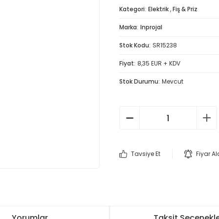
Kategori
Elektrik
,
Fiş & Priz
Marka
Inprojal
Stok Kodu
SR15238
Fiyat
8,35 EUR + KDV
Stok Durumu
Mevcut
Tavsiye Et
Fiyar A
Yorumlar
Taksit Seçenekle