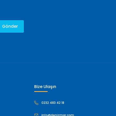
Gönder
Bize Ulaşın
0232 483 42 18
info@denizmar.com