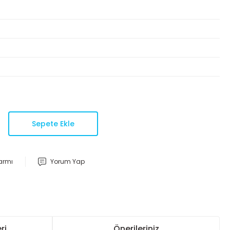
Sepete Ekle
larmı
Yorum Yap
ri
Önerileriniz