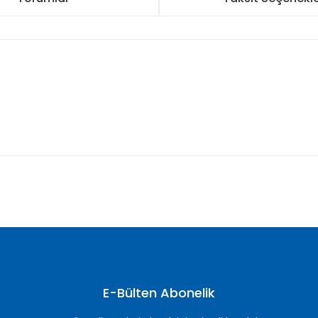
nularda yetersiz gördüğünüz noktaları öneri formunu kullanarak tarafımı
Bu ürüne ilk yorumu siz yapın!
Yorum Yaz
E-Bülten Abonelik