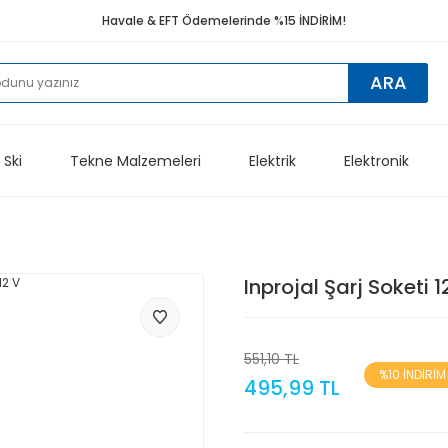
Havale & EFT Ödemelerinde %15 İNDİRİM!
ARA
 Ski
Tekne Malzemeleri
Elektrik
Elektronik
Inprojal Şarj Soketi 1
551,10 TL
%10 İNDİRİM
495,99 TL