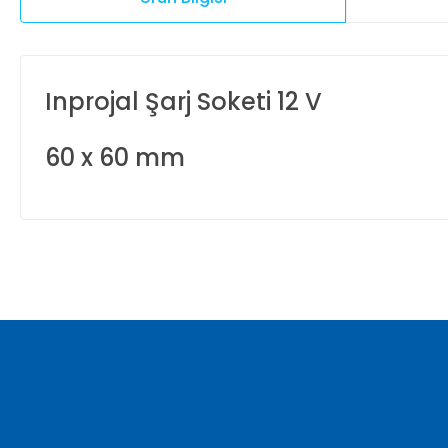
Inprojal Şarj Soketi 12 V
60 x 60 mm
Bu ürünün fiyat bilgisi, resim, ürün açıklamalarında ve diğer ko
Görüş ve önerileriniz için teşekkür ederiz.
Ürün resmi kalitesiz, bozuk veya görüntülenemiyor.
Ürün açıklamasında eksik bilgiler bulunuyor.
Ürün bilgilerinde hatalar bulunuyor.
Ürün fiyatı diğer sitelerden daha pahalı.