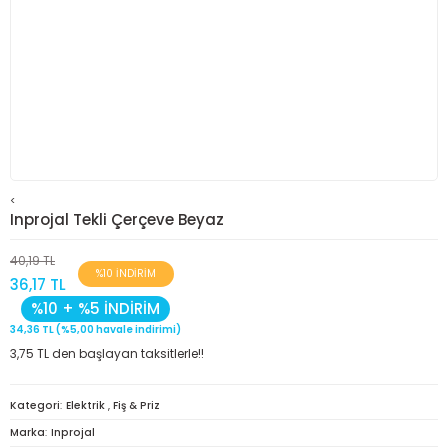
<
Inprojal Tekli Çerçeve Beyaz
40,19 TL
%10 İNDİRİM
36,17 TL
%10 + %5 İNDİRİM
34,36 TL (%5,00 havale indirimi)
3,75 TL den başlayan taksitlerle!!
Kategori
Elektrik
,
Fiş & Priz
Marka
Inprojal