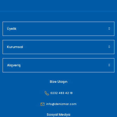
Bu ürüne benzer farklı alternatifler olmalı.
Üyelik
Gönder
Kurumsal
Alışveriş
Bize Ulaşın
0232 483 42 18
info@denizmar.com
Sosyal Medya