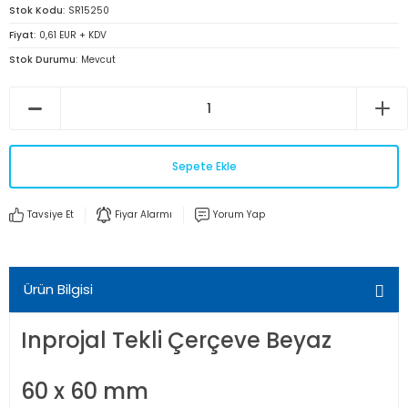
Stok Kodu
SR15250
Fiyat
0,61 EUR + KDV
Stok Durumu
Mevcut
Sepete Ekle
Tavsiye Et
Fiyar Alarmı
Yorum Yap
Ürün Bilgisi
Inprojal Tekli Çerçeve Beyaz
60 x 60 mm