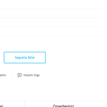
Sepete Ekle
larmı
Yorum Yap
ri
Önerileriniz