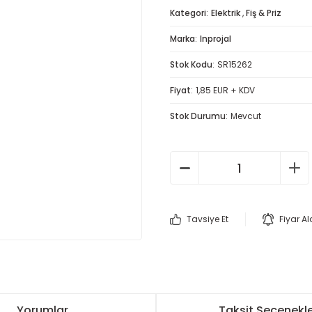
Kategori
Elektrik
,
Fiş & Priz
Marka
Inprojal
Stok Kodu
SR15262
Fiyat
1,85 EUR + KDV
Stok Durumu
Mevcut
Tavsiye Et
Fiyar A
Yorumlar
Taksit Seçenekle