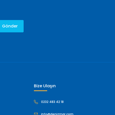
Gönder
Bize Ulaşın
0232 483 42 18
info@denizmar.com