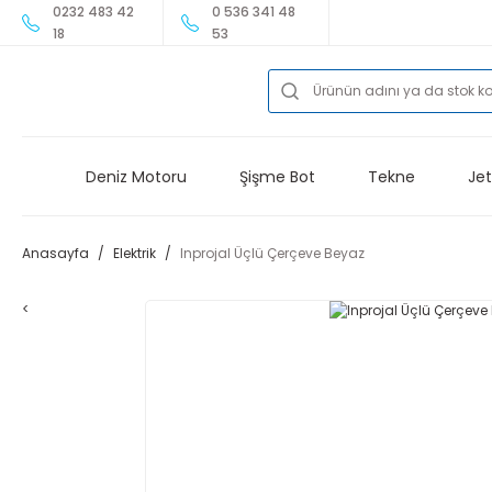
0232 483 42
0 536 341 48
18
53
Deniz Motoru
Şişme Bot
Tekne
Jet
Anasayfa
Elektrik
Inprojal Üçlü Çerçeve Beyaz
<