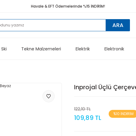
Havale & EFT Ödemelerinde %15 İNDİRİM!
ARA
 Ski
Tekne Malzemeleri
Elektrik
Elektronik
Inprojal Üçlü Çerçe
122,10 TL
%10 İNDİRİM
109,89 TL