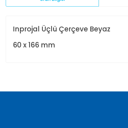
Inprojal Üçlü Çerçeve Beyaz
60 x 166 mm
Bu ürünün fiyat bilgisi, resim, ürün açıklamalarında ve diğer ko
Görüş ve önerileriniz için teşekkür ederiz.
Ürün resmi kalitesiz, bozuk veya görüntülenemiyor.
Ürün açıklamasında eksik bilgiler bulunuyor.
Ürün bilgilerinde hatalar bulunuyor.
Ürün fiyatı diğer sitelerden daha pahalı.