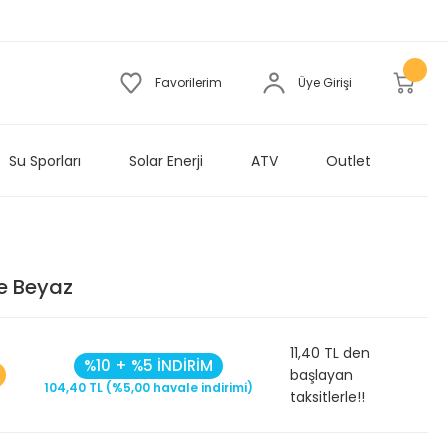
Favorilerim
Üye Girişi
Su Sporları
Solar Enerji
ATV
Outlet
ve Beyaz
11,40 TL den
%10 + %5 İNDİRİM
başlayan
104,40 TL (%5,00 havale indirimi)
taksitlerle!!