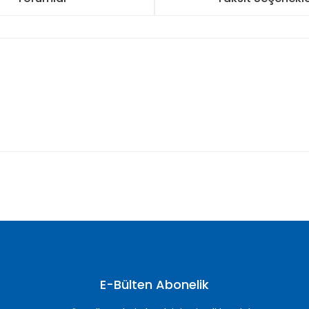
nularda yetersiz gördüğünüz noktaları öneri formunu kullanarak tarafımı
Bu ürüne ilk yorumu siz yapın!
Yorum Yaz
E-Bülten Abonelik