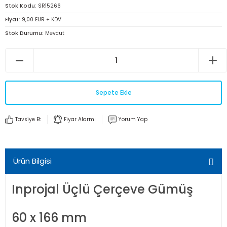
Stok Kodu
SR15266
Fiyat
9,00 EUR + KDV
Stok Durumu
Mevcut
Sepete Ekle
Tavsiye Et
Fiyar Alarmı
Yorum Yap
Ürün Bilgisi
Inprojal Üçlü Çerçeve Gümüş
60 x 166 mm