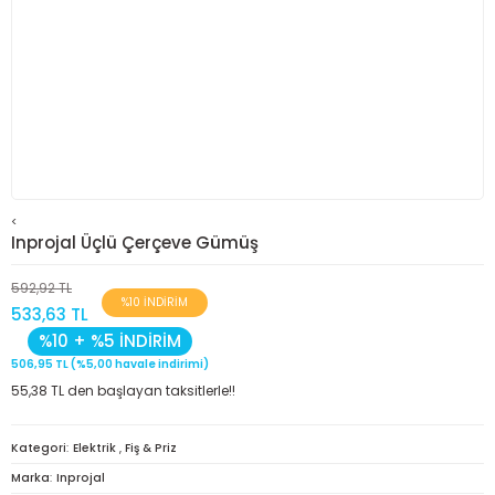
<
Inprojal Üçlü Çerçeve Gümüş
592,92 TL
%10 İNDİRİM
533,63 TL
%10 + %5 İNDİRİM
506,95 TL (%5,00 havale indirimi)
55,38 TL den başlayan taksitlerle!!
Kategori
Elektrik
,
Fiş & Priz
Marka
Inprojal