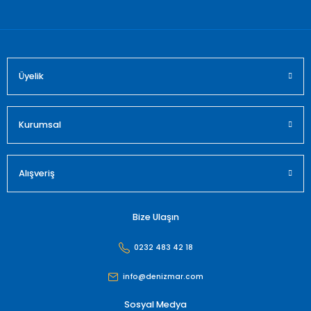
Bu ürüne benzer farklı alternatifler olmalı.
Üyelik
Gönder
Kurumsal
Alışveriş
Bize Ulaşın
0232 483 42 18
info@denizmar.com
Sosyal Medya