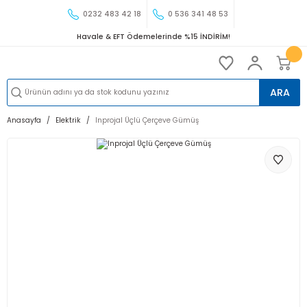
0232 483 42 18
0 536 341 48 53
Havale & EFT Ödemelerinde %15 İNDİRİM!
ARA
Anasayfa
Elektrik
Inprojal Üçlü Çerçeve Gümüş