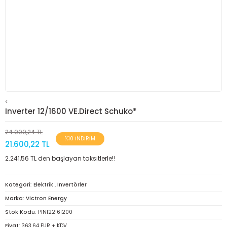
<
Inverter 12/1600 VE.Direct Schuko*
24.000,24 TL
%10 İNDİRİM
21.600,22 TL
2.241,56 TL den başlayan taksitlerle!!
Kategori
Elektrik
,
İnvertörler
Marka
Victron Energy
Stok Kodu
PIN122161200
Fiyat
363,64 EUR + KDV