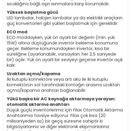
sıcaklığına bağlı aşırı ısınmalara karşı korumalıdır.
Yüksek başlatma gücü
LED lambalar, halojen lambalar ya da elektrikli araçların
güç konvertörleri gibi yükleri başlatmak için gereklidir.
ECO mod
ECO moddayken, yük ön ayarlı bir değerin (min. yük:
15W) altına düştüğünde invertör bekleme konumuna
geçer. Bekleme konumundayken invertör, kısa bir
süreliğine (ayarlanabilir, varsayılan: her 2,5 saniyede
bir) açılır. Yük ön ayarlı bir seviyeyi geçerse invertör açık
kalır.
Uzaktan açma/kapama
İki kutuplu konnektöre veya artı akü ile iki kutuplu
konnektörün sol tarafındaki kontağın arasına uzaktan
açma/kapama anahtarı bağlanabilir.
Yükü başka bir AC kaynağa aktarmaya yarayan:
otomatik aktarma anahtarı
Düşük güçlü inventörlerimiz için Filax Otomatik Aktarma
Anahtarımızı tavsiye ediyoruz. Filax çok kısa (20
milisaniyeden az) bir geçiş süresine sahiptir ki
bilgisayarlarınız ve diğer elektronik ekipmanlarınız