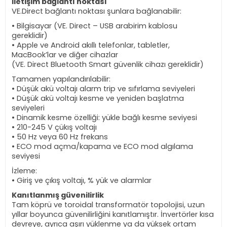
İletişim bağlantı noktası
VE.Direct bağlantı noktası şunlara bağlanabilir:
• Bilgisayar (VE. Direct – USB arabirim kablosu
gereklidir)
• Apple ve Android akıllı telefonlar, tabletler,
MacBook’lar ve diğer cihazlar
(VE. Direct Bluetooth Smart güvenlik cihazı gereklidir)
Tamamen yapılandırılabilir:
• Düşük akü voltajı alarm trip ve sıfırlama seviyeleri
• Düşük akü voltajı kesme ve yeniden başlatma
seviyeleri
• Dinamik kesme özelliği: yükle bağlı kesme seviyesi
• 210-245 V çükış voltajı
• 50 Hz veya 60 Hz frekans
• ECO mod açma/kapama ve ECO mod algılama
seviyesi
İzleme:
• Giriş ve çıkış voltajı, % yük ve alarmlar
Kanıtlanmış güvenilirlik
Tam köprü ve toroidal transformatör topolojisi, uzun
yıllar boyunca güvenilirliğini kanıtlamıştır. İnvertörler kısa
devreye, ayrıca aşırı yüklenme ya da yüksek ortam