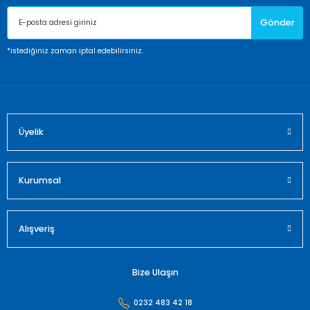
Ürün açıklamasında eksik bilgiler bulunuyor.
Gönder
Ürün bilgilerinde hatalar bulunuyor.
Ürün fiyatı diğer sitelerden daha pahalı.
*istediğiniz zaman iptal edebilirsiniz.
Bu ürüne benzer farklı alternatifler olmalı.
Üyelik
Gönder
Kurumsal
Alışveriş
Bize Ulaşın
0232 483 42 18