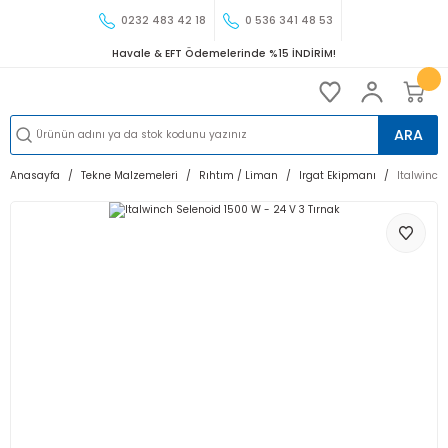
0232 483 42 18
0 536 341 48 53
Havale & EFT Ödemelerinde %15 İNDİRİM!
ARA
Anasayfa
Tekne Malzemeleri
Rıhtım / Liman
Irgat Ekipmanı
Italwinch