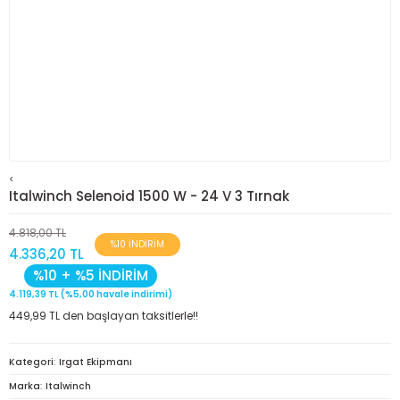
<
Italwinch Selenoid 1500 W - 24 V 3 Tırnak
4.818,00 TL
%10 İNDİRİM
4.336,20 TL
%10 + %5 İNDİRİM
4.119,39 TL (%5,00 havale indirimi)
449,99 TL den başlayan taksitlerle!!
Kategori
Irgat Ekipmanı
Marka
Italwinch