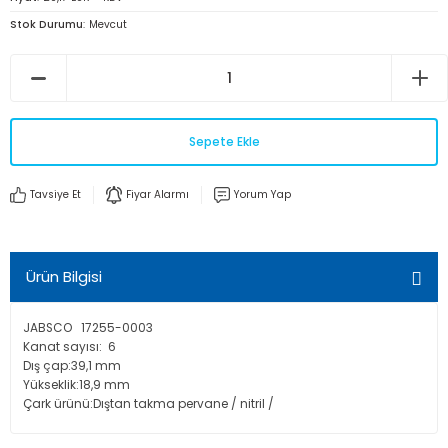
Stok Durumu
Mevcut
Sepete Ekle
Tavsiye Et
Fiyar Alarmı
Yorum Yap
Ürün Bilgisi
JABSCO 17255-0003
Kanat sayısı: 6
Dış çap:39,1 mm
Yükseklik:18,9 mm
Çark ürünü:Dıştan takma pervane / nitril /