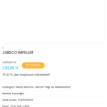
<
JABSCO IMPELLER
1.331,00 TL
%15 İNDİRİM
1.131,35 TL
117,41 TL den başlayan taksitlerle!!
Kategori
Deniz Motoru
,
Motor Yağı ve Aksesuarlar
Marka
Kuruoğlu
Stok Kodu
VQAPH3E4V3
Fiyat
20,17 EUR + KDV