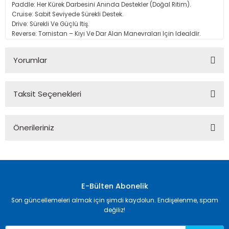
Paddle: Her Kürek Darbesini Anında Destekler (Doğal Ritim).
Cruise: Sabit Seviyede Sürekli Destek.
Drive: Sürekli Ve Güçlü Itiş.
Reverse: Tornistan – Kıyı Ve Dar Alan Manevraları Için Idealdir.
Yorumlar
Taksit Seçenekleri
Bu ürüne ilk yorumu siz yapın!
Önerileriniz
Yorum Yaz
Bu ürünün fiyat bilgisi, resim, ürün açıklamalarında ve diğer
konularda yetersiz gördüğünüz noktaları öneri formunu
kullanarak tarafımıza iletebilirsiniz.
Görüş ve önerileriniz için teşekkür ederiz.
E-Bülten Abonelik
Son güncellemeleri almak için şimdi kaydolun. Endişelenme, spam
Ürün resmi kalitesiz, bozuk veya görüntülenemiyor.
değiliz!
Ürün açıklamasında eksik bilgiler bulunuyor.