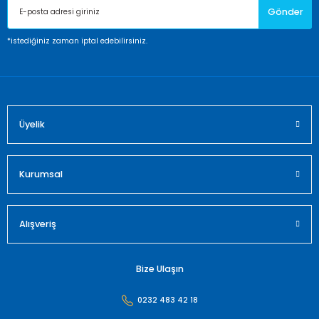
Gönder
Ürün bilgilerinde hatalar bulunuyor.
Ürün fiyatı diğer sitelerden daha pahalı.
*istediğiniz zaman iptal edebilirsiniz.
Bu ürüne benzer farklı alternatifler olmalı.
Üyelik
Gönder
Kurumsal
Alışveriş
Bize Ulaşın
0232 483 42 18