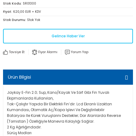
Stok Kodu
SR01300
Fiyat
620,00 EUR + KDV
Stok Durumu
Stok Yok
Gelince Haber Ver
Tavsiye Et
Fiyar Alarmı
Yorum Yap
Ürün Bilgisi
Jaykay E-Fin 2.0; Sup, Kano/Kayak Ve Sörf Gibi Fin Yuvalı
Ekipmanlarda Kullanılan,
Tak-Çalıştır Yapıda Bir Elektrikli Fin’dir. Lcd Ekranlı Uzaktan
Kumandası, Otomatik Aç/Kapa Işlevi Ve Değiştirilebilir
Bataryası Ile Kürek Vuruşlarını Destekler; Dar Alanlarda Reverse
(Tornistan ) Özelliğiyle Manevra Kolaylığı Sağlar.
2 Kg Ağırlığındadır.
Sürüş Modları