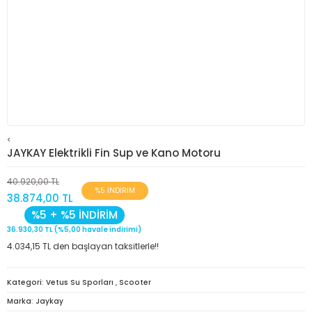
<
JAYKAY Elektrikli Fin Sup ve Kano Motoru
40.920,00 TL
%5 İNDİRİM
38.874,00 TL
%5 + %5 İNDİRİM
36.930,30 TL (%5,00 havale indirimi)
4.034,15 TL den başlayan taksitlerle!!
Kategori
Vetus Su Sporları
,
Scooter
Marka
Jaykay