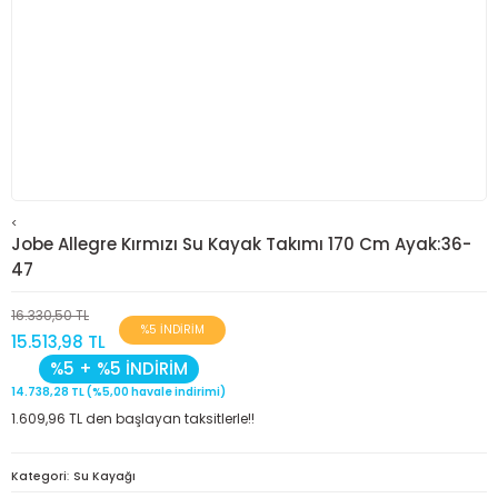
<
Jobe Allegre Kırmızı Su Kayak Takımı 170 Cm Ayak:36-
47
16.330,50 TL
%5 İNDİRİM
15.513,98 TL
%5 + %5 İNDİRİM
14.738,28 TL (%5,00 havale indirimi)
1.609,96 TL den başlayan taksitlerle!!
Kategori
Su Kayağı