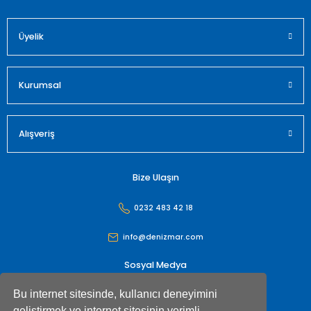
Üyelik
Gönder
Kurumsal
Alışveriş
Bize Ulaşın
0232 483 42 18
info@denizmar.com
Sosyal Medya
Bu internet sitesinde, kullanıcı deneyimini
geliştirmek ve internet sitesinin verimli