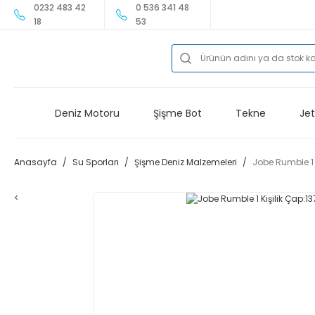
0232 483 42
0 536 341 48
18
53
Deniz Motoru
Şişme Bot
Tekne
Jet
Anasayfa
Su Sporları
Şişme Deniz Malzemeleri
Jobe Rumble 1 
<