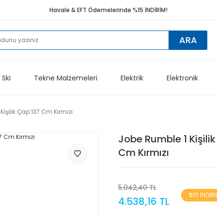
Havale & EFT Ödemelerinde %15 İNDİRİM!
ARA
 Ski
Tekne Malzemeleri
Elektrik
Elektronik
Kişilik Çap:137 Cm Kırmızı
Jobe Rumble 1 Kişili
Cm Kırmızı
5.042,40 TL
%10 İNDİR
4.538,16 TL