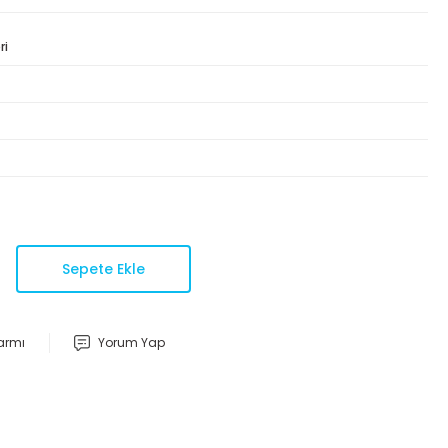
ri
Sepete Ekle
larmı
Yorum Yap