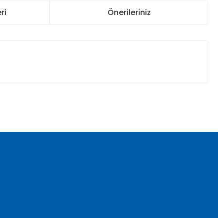
ri
Önerileriniz
za iletebilirsiniz.