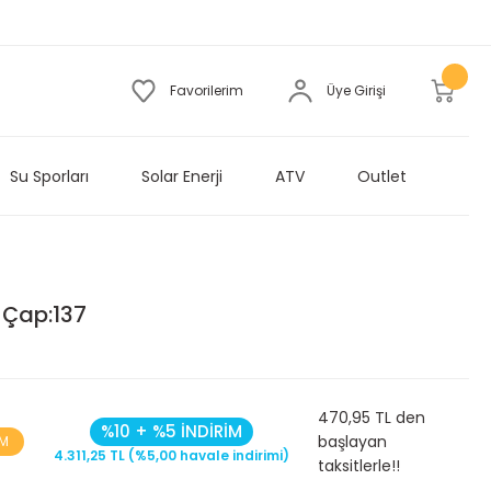
Favorilerim
Üye Girişi
Su Sporları
Solar Enerji
ATV
Outlet
k Çap:137
470,95 TL den
%10 + %5 İNDİRİM
başlayan
İM
4.311,25 TL (%5,00 havale indirimi)
taksitlerle!!