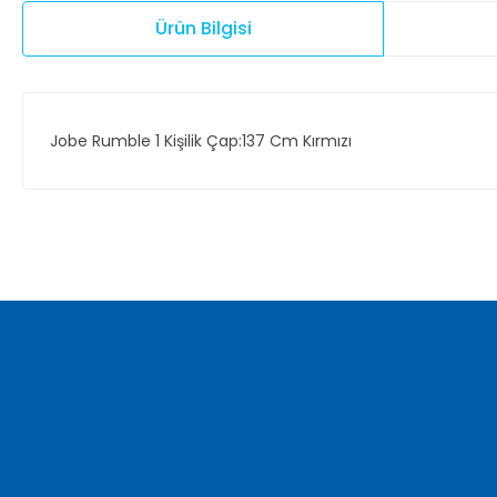
Ürün Bilgisi
Jobe Rumble 1 Kişilik Çap:137 Cm Kırmızı
Bu ürünün fiyat bilgisi, resim, ürün açıklamalarında ve diğer ko
Görüş ve önerileriniz için teşekkür ederiz.
Ürün resmi kalitesiz, bozuk veya görüntülenemiyor.
Ürün açıklamasında eksik bilgiler bulunuyor.
Ürün bilgilerinde hatalar bulunuyor.
Ürün fiyatı diğer sitelerden daha pahalı.
Bu ürüne benzer farklı alternatifler olmalı.