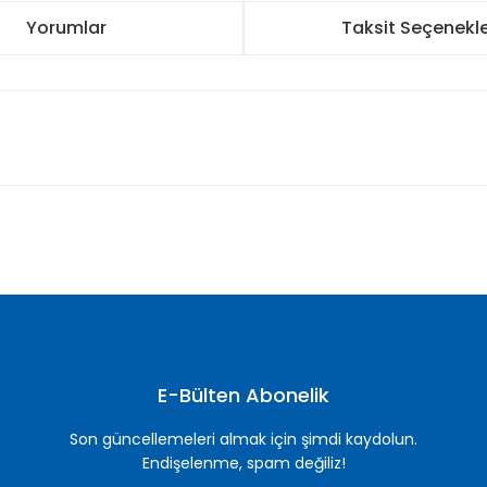
Yorumlar
Taksit Seçenekle
nularda yetersiz gördüğünüz noktaları öneri formunu kullanarak tarafımı
Bu ürüne ilk yorumu siz yapın!
Yorum Yaz
E-Bülten Abonelik
Son güncellemeleri almak için şimdi kaydolun.
Endişelenme, spam değiliz!