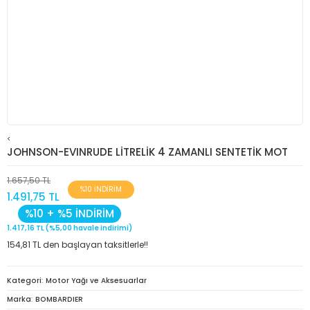
<
JOHNSON-EVINRUDE LİTRELİK 4 ZAMANLI SENTETİK MOT
1.657,50 TL
%10 İNDİRİM
1.491,75 TL
%10 + %5 İNDİRİM
1.417,16 TL (%5,00 havale indirimi)
154,81 TL den başlayan taksitlerle!!
Kategori
Motor Yağı ve Aksesuarlar
Marka
BOMBARDIER