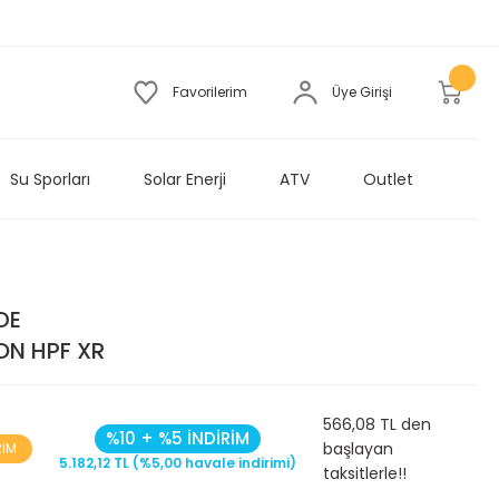
Favorilerim
Üye Girişi
Su Sporları
Solar Enerji
ATV
Outlet
DE
ON HPF XR
566,08 TL den
%10 + %5 İNDİRİM
başlayan
RİM
5.182,12 TL (%5,00 havale indirimi)
taksitlerle!!