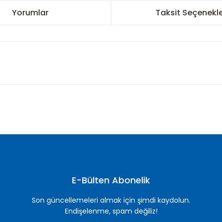
Yorumlar
Taksit Seçenekle
nularda yetersiz gördüğünüz noktaları öneri formunu kullanarak tarafımı
Bu ürüne ilk yorumu siz yapın!
Yorum Yaz
E-Bülten Abonelik
Son güncellemeleri almak için şimdi kaydolun.
Endişelenme, spam değiliz!