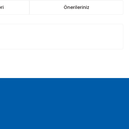
ri
Önerileriniz
za iletebilirsiniz.