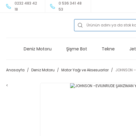
0232 483 42
0 536 341 48
18
53
Deniz Motoru
Şişme Bot
Tekne
Jet
Anasayfa
Deniz Motoru
Motor Yağı ve Aksesuarlar
JOHNSON –
<