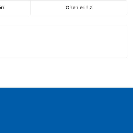
ri
Önerileriniz
za iletebilirsiniz.