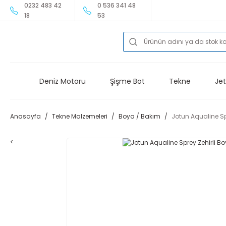
0232 483 42
0 536 341 48
18
53
Deniz Motoru
Şişme Bot
Tekne
Jet
Anasayfa
Tekne Malzemeleri
Boya / Bakım
Jotun Aqualine Sp
<