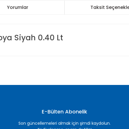
Yorumlar
Taksit Seçenekle
oya Siyah 0.40 Lt
nularda yetersiz gördüğünüz noktaları öneri formunu kullanarak tarafımı
Bu ürüne ilk yorumu siz yapın!
Yorum Yaz
E-Bülten Abonelik
Son güncellemeleri almak için şimdi kaydolun.