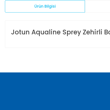
Ürün Bilgisi
Jotun Aqualine Sprey Zehirli B
Bu ürünün fiyat bilgisi, resim, ürün açıklamalarında ve diğer ko
Görüş ve önerileriniz için teşekkür ederiz.
Ürün resmi kalitesiz, bozuk veya görüntülenemiyor.
Ürün açıklamasında eksik bilgiler bulunuyor.
Ürün bilgilerinde hatalar bulunuyor.
Ürün fiyatı diğer sitelerden daha pahalı.
Bu ürüne benzer farklı alternatifler olmalı.