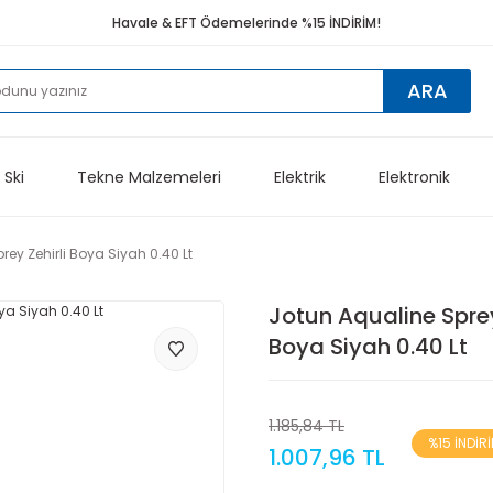
Havale & EFT Ödemelerinde %15 İNDİRİM!
ARA
 Ski
Tekne Malzemeleri
Elektrik
Elektronik
rey Zehirli Boya Siyah 0.40 Lt
Jotun Aqualine Sprey
Boya Siyah 0.40 Lt
1.185,84 TL
%15 İNDİR
1.007,96 TL