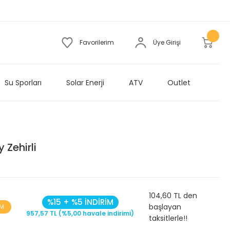
Favorilerim
Üye Girişi
Su Sporları
Solar Enerji
ATV
Outlet
 Zehirli
104,60 TL den
%15 + %5 İNDİRİM
başlayan
İM
957,57 TL (%5,00 havale indirimi)
taksitlerle!!