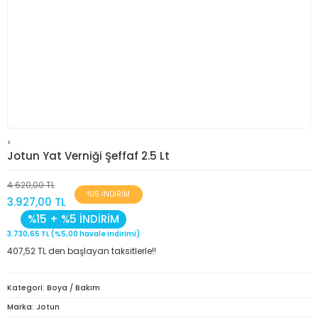
<
Jotun Yat Verniği Şeffaf 2.5 Lt
4.620,00 TL
%15 İNDİRİM
3.927,00 TL
%15 + %5 İNDİRİM
3.730,65 TL (%5,00 havale indirimi)
407,52 TL den başlayan taksitlerle!!
Kategori
Boya / Bakım
Marka
Jotun