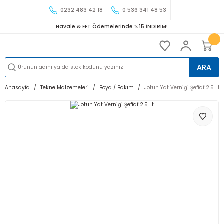
0232 483 42 18
0 536 341 48 53
Havale & EFT Ödemelerinde %15 İNDİRİM!
ARA
Anasayfa
Tekne Malzemeleri
Boya / Bakım
Jotun Yat Verniği Şeffaf 2.5 Lt