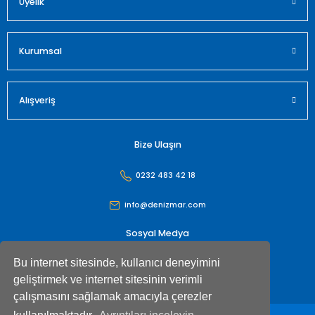
Üyelik
Gönder
Kurumsal
Alışveriş
Bize Ulaşın
0232 483 42 18
info@denizmar.com
Sosyal Medya
Bu internet sitesinde, kullanıcı deneyimini
geliştirmek ve internet sitesinin verimli
çalışmasını sağlamak amacıyla çerezler