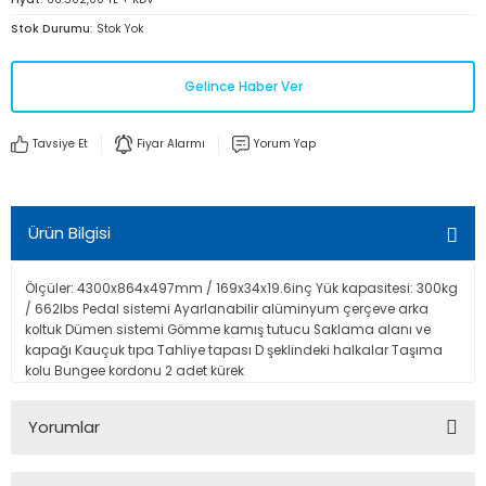
Stok Durumu
Stok Yok
Gelince Haber Ver
Tavsiye Et
Fiyar Alarmı
Yorum Yap
Ürün Bilgisi
Ölçüler: 4300x864x497mm / 169x34x19.6inç Yük kapasitesi: 300kg
/ 662lbs Pedal sistemi Ayarlanabilir alüminyum çerçeve arka
koltuk Dümen sistemi Gömme kamış tutucu Saklama alanı ve
kapağı Kauçuk tıpa Tahliye tapası D şeklindeki halkalar Taşıma
kolu Bungee kordonu 2 adet kürek
Yorumlar