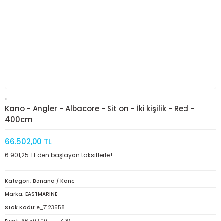
<
Kano - Angler - Albacore - Sit on - İki kişilik - Red -
400cm
66.502,00 TL
6.901,25 TL den başlayan taksitlerle!!
Kategori
Banana / Kano
Marka
EASTMARINE
Stok Kodu
e_7123558
Fiyat
66.502,00 TL + KDV