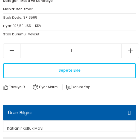
Kategori
Masa ve Sandalye
Marka
Denizmar
Stok Kodu
SR18568
Fiyat
106,50 USD + KDV
Stok Durumu
Mevcut
Sepete Ekle
Tavsiye Et
Fiyar Alarmı
Yorum Yap
Ürün Bilgisi
Katlanır Koltuk Mavi