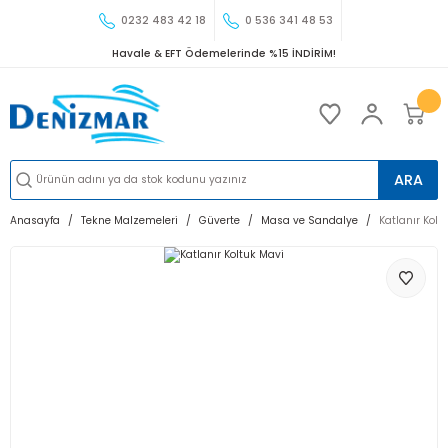
0232 483 42 18
0 536 341 48 53
Havale & EFT Ödemelerinde %15 İNDİRİM!
ARA
Anasayfa
Tekne Malzemeleri
Güverte
Masa ve Sandalye
Katlanır Kolt