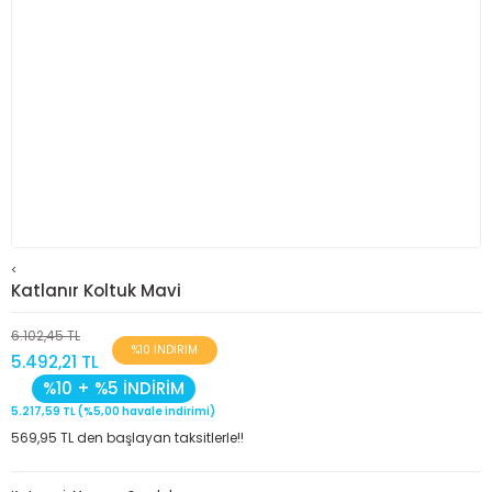
<
Katlanır Koltuk Mavi
6.102,45 TL
%10 İNDİRİM
5.492,21 TL
%10 + %5 İNDİRİM
5.217,59 TL (%5,00 havale indirimi)
569,95 TL den başlayan taksitlerle!!