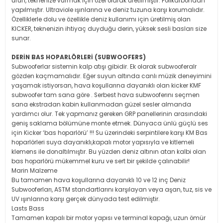
ürün, teknenize vurmak için özel olarak üretilmiştir. Polikarbondan
yapılmıştır. Ultraviole ışınlarına ve deniz tuzuna karşı korumalıdır.
Özelliklerle dolu ve özellikle deniz kullanımı için üretilmiş olan
KICKER, teknenizin ihtiyaç duyduğu derin, yüksek sesli basları size
sunar.
DERİN BAS HOPARLÖRLERİ (SUBWOOFERS)
Subwooferlar sistemin kalp atışı gibidir. Ek olarak subwooferalr
gözden kaçmamalıdır. Eğer suyun altında canlı müzik deneyimini
yaşamak istiyorsan, hava koşullarına dayanıklı olan kicker KMF
subwoofer tam sana göre . Serbest hava subwooferını seçmen
sana ekstradan kabin kullanmadan güzel sesler almanda
yardımcı olur. Tek yapmanız gereken GRP panellerinin arasındaki
geniş saklama bölümüne monte etmek. Dünyaca ünlü güçlü ses
için Kicker ‘bas hoparlörü’ !!! Su üzerindeki serpintilere karşı KM Bas
hoparlörleri suya dayanıklı,kapalı motor yapısıyla ve kitlemeli
klemens ile donaltılmıştır. Bu yüzden deniz altının atan kalbi olan
bas hoparlörü mükemmel kuru ve sert bir şekilde çalınabilir!
Marin Malzeme
Bu tamamen hava koşullarına dayanıklı 10 ve 12 inç Deniz
Subwooferları, ASTM standartlarını karşılayan veya aşan, tuz, sis ve
UV ışınlarına karşı gerçek dünyada test edilmiştir.
Lasts Bass
Tamamen kapalı bir motor yapısı ve terminal kapağı, uzun ömür