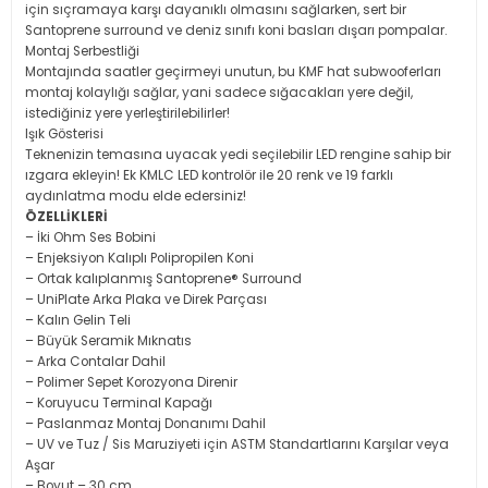
için sıçramaya karşı dayanıklı olmasını sağlarken, sert bir
Santoprene surround ve deniz sınıfı koni basları dışarı pompalar.
Montaj Serbestliği
Montajında saatler geçirmeyi unutun, bu KMF hat subwooferları
montaj kolaylığı sağlar, yani sadece sığacakları yere değil,
istediğiniz yere yerleştirilebilirler!
Işık Gösterisi
Teknenizin temasına uyacak yedi seçilebilir LED rengine sahip bir
ızgara ekleyin! Ek KMLC LED kontrolör ile 20 renk ve 19 farklı
aydınlatma modu elde edersiniz!
ÖZELLİKLERİ
– İki Ohm Ses Bobini
– Enjeksiyon Kalıplı Polipropilen Koni
– Ortak kalıplanmış Santoprene® Surround
– UniPlate Arka Plaka ve Direk Parçası
– Kalın Gelin Teli
– Büyük Seramik Mıknatıs
– Arka Contalar Dahil
– Polimer Sepet Korozyona Direnir
– Koruyucu Terminal Kapağı
– Paslanmaz Montaj Donanımı Dahil
– UV ve Tuz / Sis Maruziyeti için ASTM Standartlarını Karşılar veya
Aşar
– Boyut – 30 cm