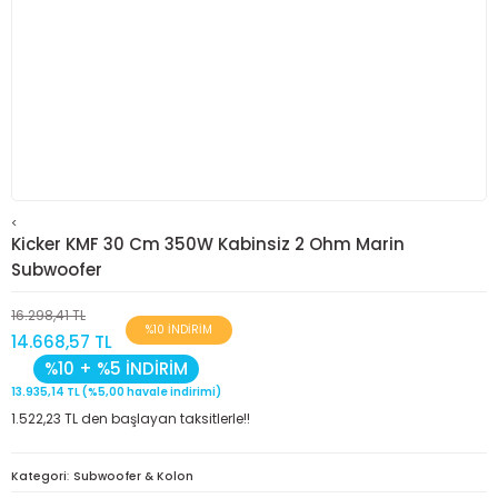
<
Kicker KMF 30 Cm 350W Kabinsiz 2 Ohm Marin
Subwoofer
16.298,41 TL
%10 İNDİRİM
14.668,57 TL
%10 + %5 İNDİRİM
13.935,14 TL (%5,00 havale indirimi)
1.522,23 TL den başlayan taksitlerle!!
Kategori
Subwoofer & Kolon