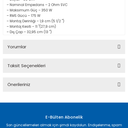
– Nominal Empedans – 2 Ohm SVC
– Maksimum Güç – 350 W
– RMS Gücü – 175 W
– Montaj Derinliği – 1,9 cm (5 1/2 ")
– Montaj Kesiti – 11 "(27,9 cm)
– Dış Çap – 32,95 cm (13 ")
Yorumlar
Taksit Seçenekleri
Bu ürüne ilk yorumu siz yapın!
Önerileriniz
Yorum Yaz
Bu ürünün fiyat bilgisi, resim, ürün açıklamalarında ve diğer
konularda yetersiz gördüğünüz noktaları öneri formunu
kullanarak tarafımıza iletebilirsiniz.
Görüş ve önerileriniz için teşekkür ederiz.
E-Bülten Abonelik
Son güncellemeleri almak için şimdi kaydolun. Endişelenme, spam