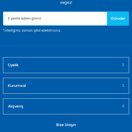
Ürün resmi kalitesiz, bozuk veya görüntülenemiyor.
değiliz!
Ürün açıklamasında eksik bilgiler bulunuyor.
Gönder
Ürün bilgilerinde hatalar bulunuyor.
Ürün fiyatı diğer sitelerden daha pahalı.
*istediğiniz zaman iptal edebilirsiniz.
Bu ürüne benzer farklı alternatifler olmalı.
Üyelik
Gönder
Kurumsal
Alışveriş
Bize Ulaşın