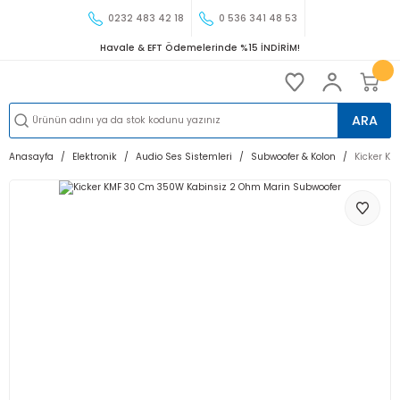
0232 483 42 18
0 536 341 48 53
Havale & EFT Ödemelerinde %15 İNDİRİM!
ARA
Anasayfa
Elektronik
Audio Ses Sistemleri
Subwoofer & Kolon
Kicker K