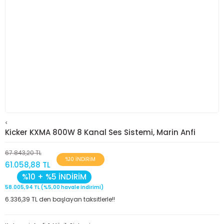
<
Kicker KXMA 800W 8 Kanal Ses Sistemi, Marin Anfi
67.843,20 TL
%10 İNDİRİM
61.058,88 TL
%10 + %5 İNDİRİM
58.005,94 TL (%5,00 havale indirimi)
6.336,39 TL den başlayan taksitlerle!!