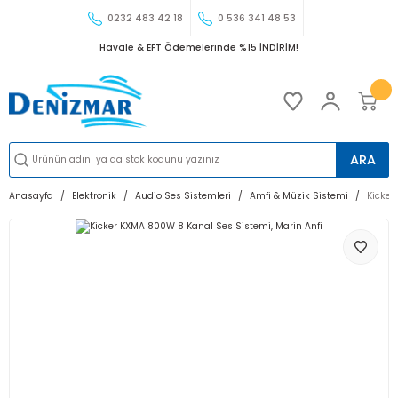
0232 483 42 18
0 536 341 48 53
Havale & EFT Ödemelerinde %15 İNDİRİM!
ARA
Anasayfa
Elektronik
Audio Ses Sistemleri
Amfi & Müzik Sistemi
Kicker