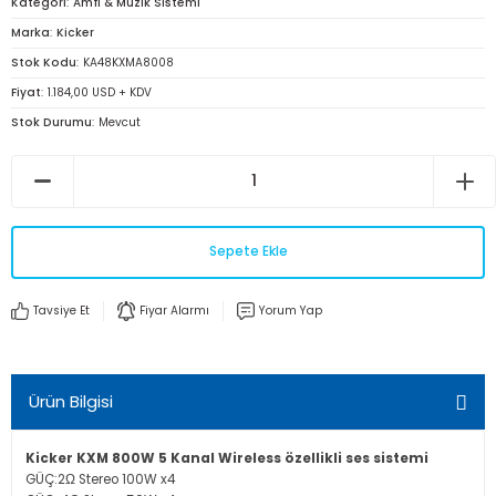
Kategori
Amfi & Müzik Sistemi
Marka
Kicker
Stok Kodu
KA48KXMA8008
Fiyat
1.184,00 USD + KDV
Stok Durumu
Mevcut
Sepete Ekle
Tavsiye Et
Fiyar Alarmı
Yorum Yap
Ürün Bilgisi
Kicker KXM 800W 5 Kanal Wireless özellikli ses sistemi
GÜÇ:2Ω Stereo 100W x4