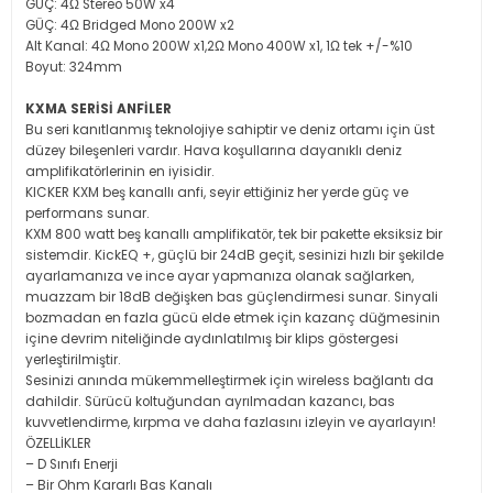
GÜÇ: 4Ω Stereo 50W x4
GÜÇ: 4Ω Bridged Mono 200W x2
Alt Kanal: 4Ω Mono 200W x1,2Ω Mono 400W x1, 1Ω tek +/-%10
Boyut: 324mm
KXMA SERİSİ ANFİLER
Bu seri kanıtlanmış teknolojiye sahiptir ve deniz ortamı için üst
düzey bileşenleri vardır. Hava koşullarına dayanıklı deniz
amplifikatörlerinin en iyisidir.
KICKER KXM beş kanallı anfi, seyir ettiğiniz her yerde güç ve
performans sunar.
KXM 800 watt beş kanallı amplifikatör, tek bir pakette eksiksiz bir
sistemdir. KickEQ +, güçlü bir 24dB geçit, sesinizi hızlı bir şekilde
ayarlamanıza ve ince ayar yapmanıza olanak sağlarken,
muazzam bir 18dB değişken bas güçlendirmesi sunar. Sinyali
bozmadan en fazla gücü elde etmek için kazanç düğmesinin
içine devrim niteliğinde aydınlatılmış bir klips göstergesi
yerleştirilmiştir.
Sesinizi anında mükemmelleştirmek için wireless bağlantı da
dahildir. Sürücü koltuğundan ayrılmadan kazancı, bas
kuvvetlendirme, kırpma ve daha fazlasını izleyin ve ayarlayın!
ÖZELLİKLER
– D Sınıfı Enerji
– Bir Ohm Kararlı Bas Kanalı