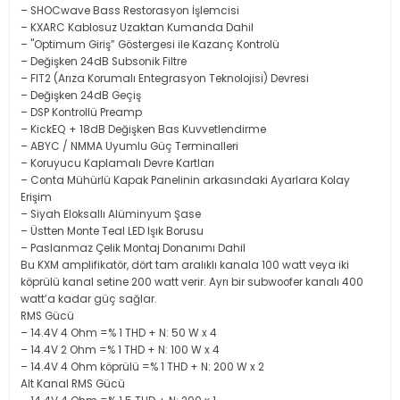
– SHOCwave Bass Restorasyon İşlemcisi
– KXARC Kablosuz Uzaktan Kumanda Dahil
– "Optimum Giriş” Göstergesi ile Kazanç Kontrolü
– Değişken 24dB Subsonik Filtre
– FIT2 (Arıza Korumalı Entegrasyon Teknolojisi) Devresi
– Değişken 24dB Geçiş
– DSP Kontrollü Preamp
– KickEQ + 18dB Değişken Bas Kuvvetlendirme
– ABYC / NMMA Uyumlu Güç Terminalleri
– Koruyucu Kaplamalı Devre Kartları
– Conta Mühürlü Kapak Panelinin arkasındaki Ayarlara Kolay
Erişim
– Siyah Eloksallı Alüminyum Şase
– Üstten Monte Teal LED Işık Borusu
– Paslanmaz Çelik Montaj Donanımı Dahil
Bu KXM amplifikatör, dört tam aralıklı kanala 100 watt veya iki
köprülü kanal setine 200 watt verir. Ayrı bir subwoofer kanalı 400
watt’a kadar güç sağlar.
RMS Gücü
– 14.4V 4 Ohm =% 1 THD + N: 50 W x 4
– 14.4V 2 Ohm =% 1 THD + N: 100 W x 4
– 14.4V 4 Ohm köprülü =% 1 THD + N: 200 W x 2
Alt Kanal RMS Gücü