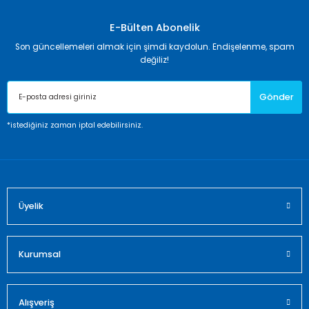
kullanarak tarafımıza iletebilirsiniz.
Görüş ve önerileriniz için teşekkür ederiz.
E-Bülten Abonelik
Son güncellemeleri almak için şimdi kaydolun. Endişelenme, spam
Ürün resmi kalitesiz, bozuk veya görüntülenemiyor.
değiliz!
Ürün açıklamasında eksik bilgiler bulunuyor.
Gönder
Ürün bilgilerinde hatalar bulunuyor.
Ürün fiyatı diğer sitelerden daha pahalı.
*istediğiniz zaman iptal edebilirsiniz.
Bu ürüne benzer farklı alternatifler olmalı.
Üyelik
Gönder
Kurumsal
Alışveriş