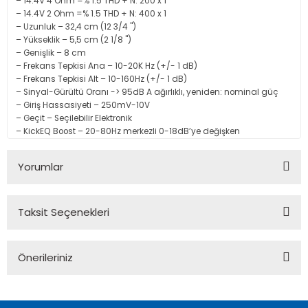
– 14.4V 4 Ohm =% 1.5 THD + N: 200 x 1
– 14.4V 2 Ohm =% 1.5 THD + N: 400 x 1
– Uzunluk – 32,4 cm (12 3/4 ")
– Yükseklik – 5,5 cm (2 1/8 ")
– Genişlik – 8 cm
– Frekans Tepkisi Ana – 10-20K Hz (+/- 1 dB)
– Frekans Tepkisi Alt – 10-160Hz (+/- 1 dB)
– Sinyal-Gürültü Oranı -> 95dB A ağırlıklı, yeniden: nominal güç
– Giriş Hassasiyeti – 250mV-10V
– Geçit – Seçilebilir Elektronik
– KickEQ Boost – 20-80Hz merkezli 0-18dB’ye değişken
Yorumlar
Taksit Seçenekleri
Bu ürüne ilk yorumu siz yapın!
Önerileriniz
Yorum Yaz
Bu ürünün fiyat bilgisi, resim, ürün açıklamalarında ve diğer
konularda yetersiz gördüğünüz noktaları öneri formunu