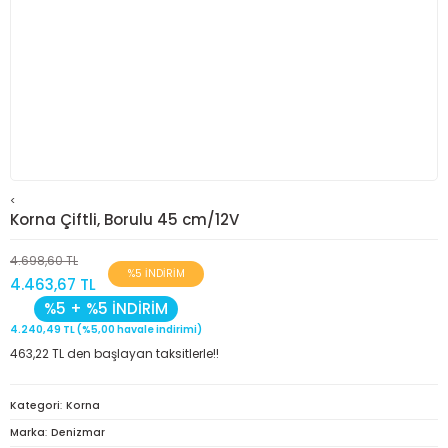
<
Korna Çiftli, Borulu 45 cm/12V
4.698,60 TL
%5 İNDİRİM
4.463,67 TL
%5 + %5 İNDİRİM
4.240,49 TL (%5,00 havale indirimi)
463,22 TL den başlayan taksitlerle!!
Kategori
Korna
Marka
Denizmar