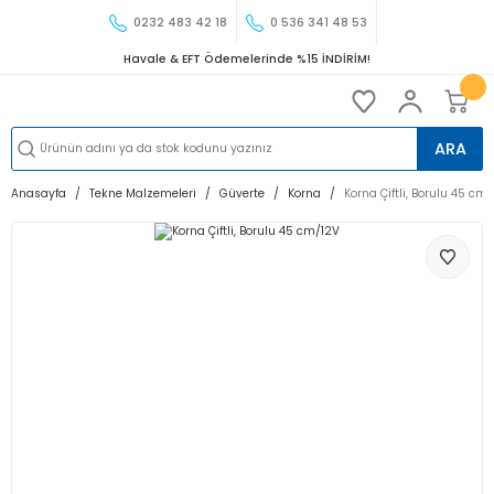
0232 483 42 18
0 536 341 48 53
Havale & EFT Ödemelerinde %15 İNDİRİM!
ARA
Anasayfa
Tekne Malzemeleri
Güverte
Korna
Korna Çiftli, Borulu 45 cm