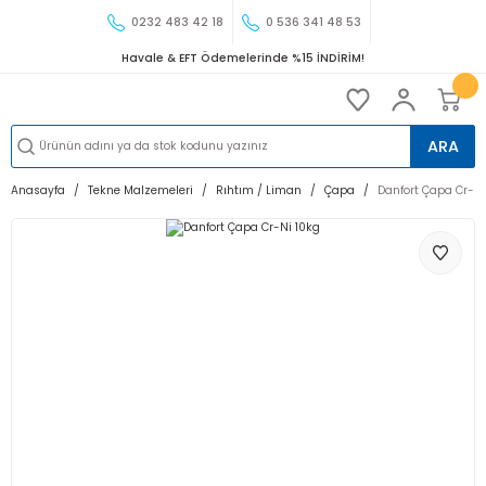
0232 483 42 18
0 536 341 48 53
Havale & EFT Ödemelerinde %15 İNDİRİM!
ARA
Anasayfa
Tekne Malzemeleri
Rıhtım / Liman
Çapa
Danfort Çapa Cr-Ni