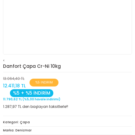
<
Danfort Çapa Cr-Ni 10kg
13.064,40 TL
%5 İNDİRİM
12.411,18 TL
%5 + %5 İNDİRİM
11.790,62 TL (%5,00 havale indirimi)
1.287,97 TL den başlayan taksitlerle!!
Kategori
Çapa
Marka
Denizmar