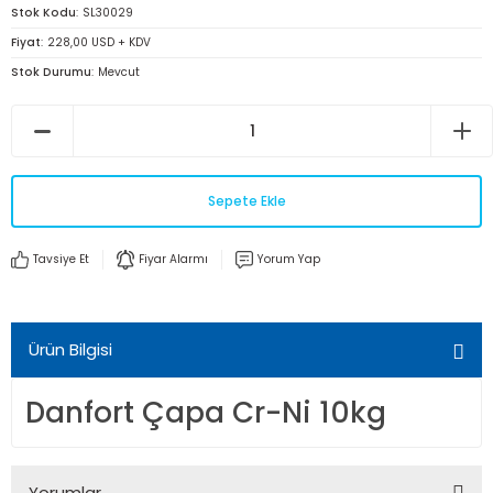
Stok Kodu
SL30029
Fiyat
228,00 USD + KDV
Stok Durumu
Mevcut
Sepete Ekle
Tavsiye Et
Fiyar Alarmı
Yorum Yap
Ürün Bilgisi
Danfort Çapa Cr-Ni 10kg
Yorumlar