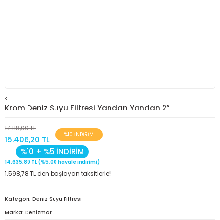
<
Krom Deniz Suyu Filtresi Yandan Yandan 2“
17.118,00 TL
%10 İNDİRİM
15.406,20 TL
%10 + %5 İNDİRİM
14.635,89 TL (%5,00 havale indirimi)
1.598,78 TL den başlayan taksitlerle!!
Kategori
Deniz Suyu Filtresi
Marka
Denizmar