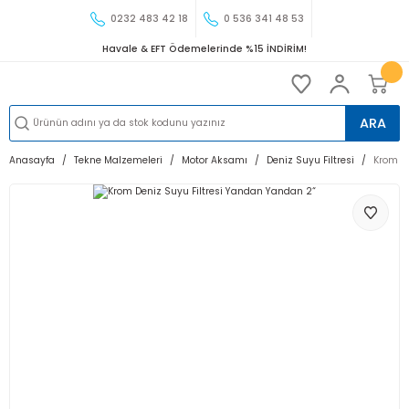
0232 483 42 18
0 536 341 48 53
Havale & EFT Ödemelerinde %15 İNDİRİM!
ARA
Anasayfa
Tekne Malzemeleri
Motor Aksamı
Deniz Suyu Filtresi
Krom De