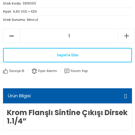
Stok Kodu
SR18055
Fiyat
6,80 USD + KDV
Stok Durumu
Mevcut
Sepete Ekle
Tavsiye Et
Fiyar Alarmı
Yorum Yap
Ürün Bilgisi
Krom Flanşlı Sintine Çıkışı Dirsek
1.1/4”