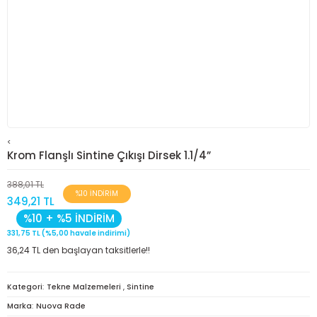
<
Krom Flanşlı Sintine Çıkışı Dirsek 1.1/4”
388,01 TL
%10 İNDİRİM
349,21 TL
%10 + %5 İNDİRİM
331,75 TL (%5,00 havale indirimi)
36,24 TL den başlayan taksitlerle!!
Kategori
Tekne Malzemeleri
,
Sintine
Marka
Nuova Rade