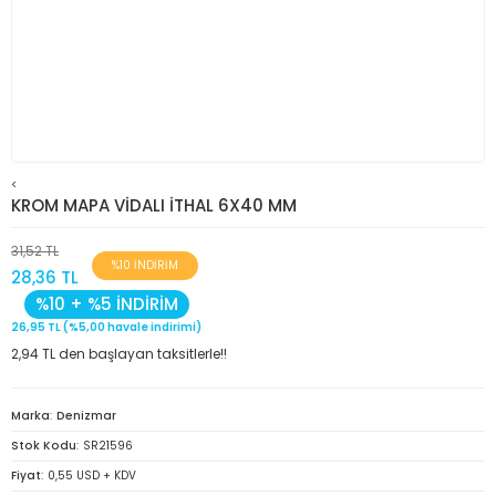
<
KROM MAPA VİDALI İTHAL 6X40 MM
31,52 TL
%10 İNDİRİM
28,36 TL
%10 + %5 İNDİRİM
26,95 TL (%5,00 havale indirimi)
2,94 TL den başlayan taksitlerle!!
Marka
Denizmar
Stok Kodu
SR21596
Fiyat
0,55 USD + KDV