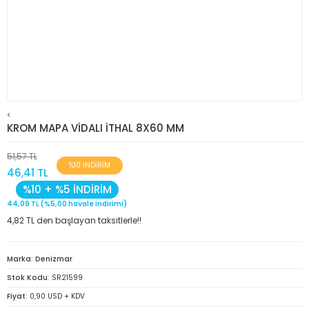
<
KROM MAPA VİDALI İTHAL 8X60 MM
51,57 TL
%10 İNDİRİM
46,41 TL
%10 + %5 İNDİRİM
44,09 TL (%5,00 havale indirimi)
4,82 TL den başlayan taksitlerle!!
Marka
Denizmar
Stok Kodu
SR21599
Fiyat
0,90 USD + KDV