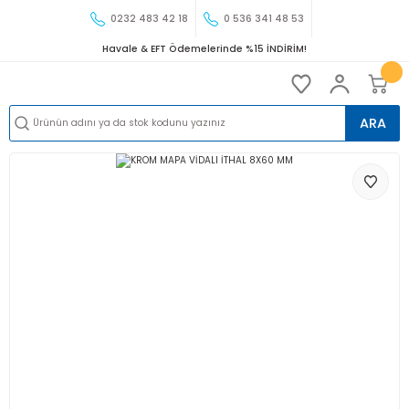
0232 483 42 18
0 536 341 48 53
Havale & EFT Ödemelerinde %15 İNDİRİM!
ARA