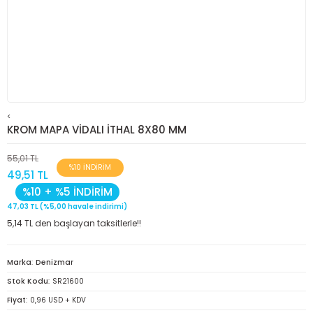
<
KROM MAPA VİDALI İTHAL 8X80 MM
55,01 TL
%10 İNDİRİM
49,51 TL
%10 + %5 İNDİRİM
47,03 TL (%5,00 havale indirimi)
5,14 TL den başlayan taksitlerle!!
Marka
Denizmar
Stok Kodu
SR21600
Fiyat
0,96 USD + KDV