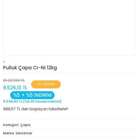
<
Pulluk Çapa Cr-Ni 12kg
10.027,50 TL
%5 İNDİRİM
9.526,13 TL
%5 + %5 İNDİRİM
9.049,82 TL (%5,00 havale indirimi)
988,57 TL den başlayan taksitlerle!!
Kategori
Çapa
Marka
Denizmar