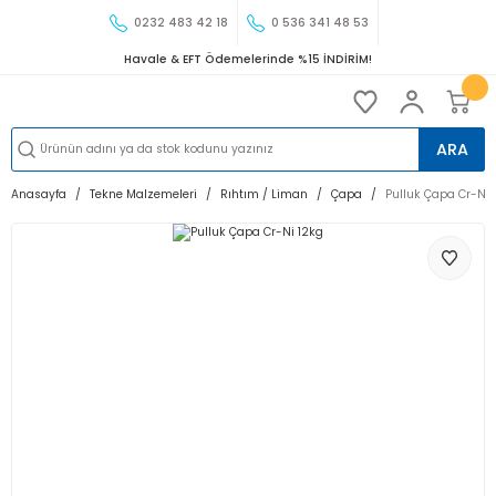
0232 483 42 18
0 536 341 48 53
Havale & EFT Ödemelerinde %15 İNDİRİM!
ARA
Anasayfa
Tekne Malzemeleri
Rıhtım / Liman
Çapa
Pulluk Çapa Cr-Ni 