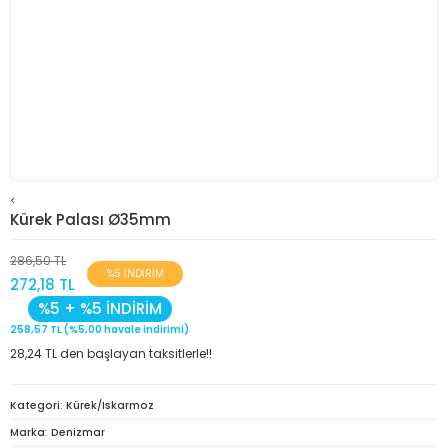
<
Kürek Palası Ø35mm
286,50 TL
%5 İNDİRİM
272,18 TL
%5 + %5 İNDİRİM
258,57 TL (%5,00 havale indirimi)
28,24 TL den başlayan taksitlerle!!
Kategori
Kürek/Iskarmoz
Marka
Denizmar