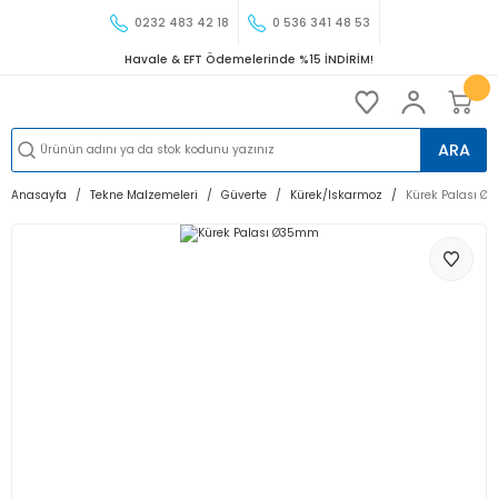
0232 483 42 18
0 536 341 48 53
Havale & EFT Ödemelerinde %15 İNDİRİM!
ARA
Anasayfa
Tekne Malzemeleri
Güverte
Kürek/Iskarmoz
Kürek Palası 