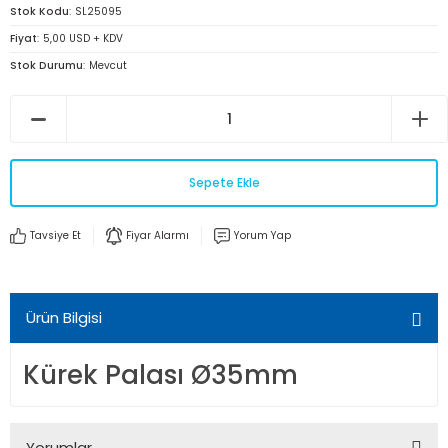
Stok Kodu
SL25095
Fiyat
5,00 USD + KDV
Stok Durumu
Mevcut
Sepete Ekle
Tavsiye Et
Fiyar Alarmı
Yorum Yap
Ürün Bilgisi
Kürek Palası Ø35mm
Yorumlar