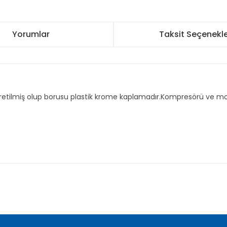
Yorumlar
Taksit Seçenekle
tilmiş olup borusu plastik krome kaplamadır.Kompresörü ve monta
nularda yetersiz gördüğünüz noktaları öneri formunu kullanarak tarafımı
Bu ürüne ilk yorumu siz yapın!