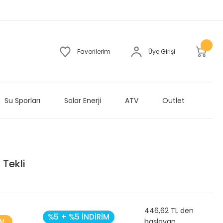
Favorilerim
Üye Girişi
Su Sporları
Solar Enerji
ATV
Outlet
Tekli
446,62 TL den
%5 + %5 İNDİRİM
başlayan
İM