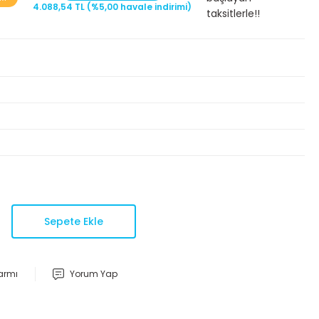
4.088,54 TL (%5,00 havale indirimi)
taksitlerle!!
Sepete Ekle
larmı
Yorum Yap