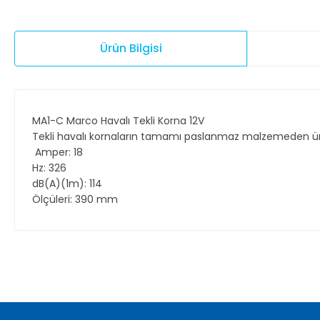
Ürün Bilgisi
MA1-C Marco Havalı Tekli Korna 12V
Tekli havalı kornaların tamamı paslanmaz malzemeden üre
Amper: 18
Hz: 326
dB(A)(1m): 114
Ölçüleri: 390 mm
Bu ürünün fiyat bilgisi, resim, ürün açıklamalarında ve diğer ko
Görüş ve önerileriniz için teşekkür ederiz.
Ürün resmi kalitesiz, bozuk veya görüntülenemiyor.