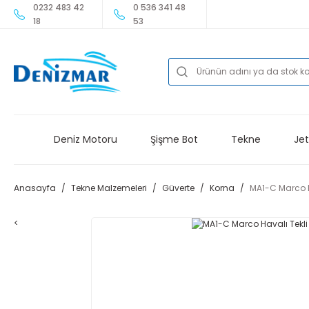
0232 483 42
0 536 341 48
18
53
Deniz Motoru
Şişme Bot
Tekne
Jet
Anasayfa
Tekne Malzemeleri
Güverte
Korna
MA1-C Marco H
<