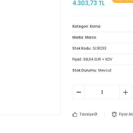
4.303,73 TL
Kategori
Korna
Marka
Marco
Stok Kodu
SL18233
Fiyat
68,64 EUR + KDV
Stok Durumu
Mevcut
Tavsiye Et
Fiyar A