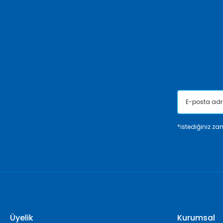
Ürün açıklamasında eksik bilgiler bulunuyor.
Ürün bilgilerinde hatalar bulunuyor.
Ürün fiyatı diğer sitelerden daha pahalı.
Bu ürüne benzer farklı alternatifler olmalı.
*istediğiniz zam
Üyelik
Kurumsal