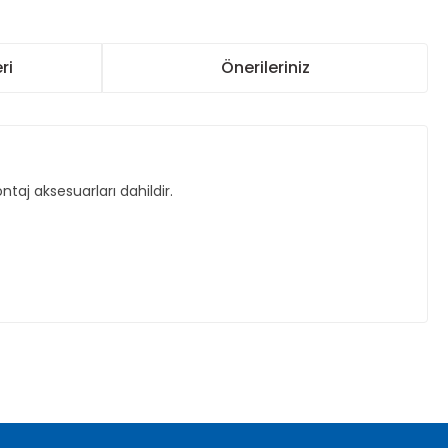
ri
Önerileriniz
j aksesuarları dahildir.
za iletebilirsiniz.