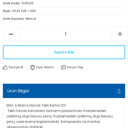
Stok Kodu
SL18235
Fiyat
101,42 EUR + KDV
Stok Durumu
Mevcut
Sepete Ekle
Tavsiye Et
Fiyar Alarmı
Yorum Yap
Ürün Bilgisi
MA1-S Marco Havalı Tekli Korna 12V
Tekli havalı kornaların tamamı paslanmaz malzemeden
üretilmiş olup borusu prinç malzemeden üretilmiş olup borusu
prinç üzeri krome kaplamalıdır. Kompresörü ve montaj
aksesuarları dahildir.