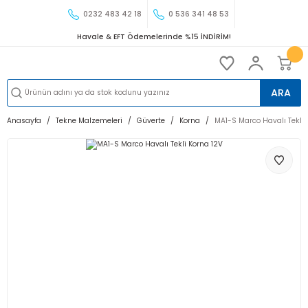
0232 483 42 18
0 536 341 48 53
Havale & EFT Ödemelerinde %15 İNDİRİM!
ARA
Anasayfa
Tekne Malzemeleri
Güverte
Korna
MA1-S Marco Havalı Tekli 