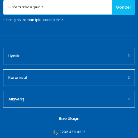
Gönder
Ürün bilgilerinde hatalar bulunuyor.
Ürün fiyatı diğer sitelerden daha pahalı.
*istediğiniz zaman iptal edebilirsiniz.
Bu ürüne benzer farklı alternatifler olmalı.
Üyelik
Gönder
Kurumsal
Alışveriş
Bize Ulaşın
0232 483 42 18