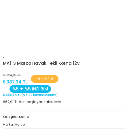
<
MA1-S Marco Havalı Tekli Korna 12V
6.724,15 TL
%5 İNDİRİM
6.387,94 TL
%5 + %5 İNDİRİM
6.068,54 TL (%5,00 havale indirimi)
662,91 TL den başlayan taksitlerle!!
Kategori
Korna
Marka
Marco