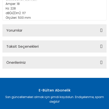
Amper: 18
Hz: 228
dB(A)(1m): 117
Ölçüleri: 500 mm
Yorumlar
Taksit Seçenekleri
Bu ürüne ilk yorumu siz yapın!
Önerileriniz
Yorum Yaz
Bu ürünün fiyat bilgisi, resim, ürün açıklamalarında ve diğer
konularda yetersiz gördüğünüz noktaları öneri formunu
kullanarak tarafımıza iletebilirsiniz.
Görüş ve önerileriniz için teşekkür ederiz.
E-Bülten Abonelik
Son güncellemeleri almak için şimdi kaydolun. Endişelenme, spam
Ürün resmi kalitesiz, bozuk veya görüntülenemiyor.
değiliz!
Ürün açıklamasında eksik bilgiler bulunuyor.