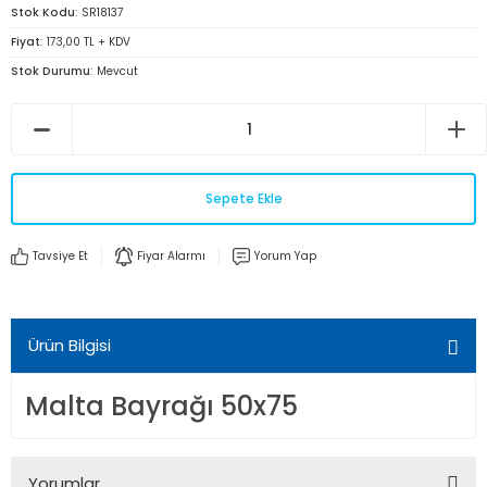
Stok Kodu
SR18137
Fiyat
173,00 TL + KDV
Stok Durumu
Mevcut
Sepete Ekle
Tavsiye Et
Fiyar Alarmı
Yorum Yap
Ürün Bilgisi
Malta Bayrağı 50x75
Yorumlar