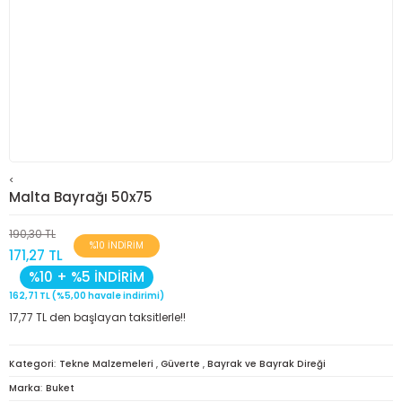
<
Malta Bayrağı 50x75
190,30 TL
%10 İNDİRİM
171,27 TL
%10 + %5 İNDİRİM
162,71 TL (%5,00 havale indirimi)
17,77 TL den başlayan taksitlerle!!
Kategori
Tekne Malzemeleri
,
Güverte
,
Bayrak ve Bayrak Direği
Marka
Buket