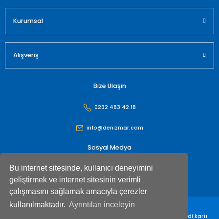
Gönder
Kurumsal
Alışveriş
Bize Ulaşın
0232 483 42 18
info@denizmar.com
Sosyal Medya
Bu internet sitesinde, kullanıcı deneyimini
geliştirmek ve internet sitesinin verimli
çalışmasını sağlamak amacıyla çerezler
kullanılmaktadır.
Ayrıntıları inceleyin
Denizmar İç Dış Ticaret Anonim Şirketi© Tüm hakları saklıdır. Kredi kartı