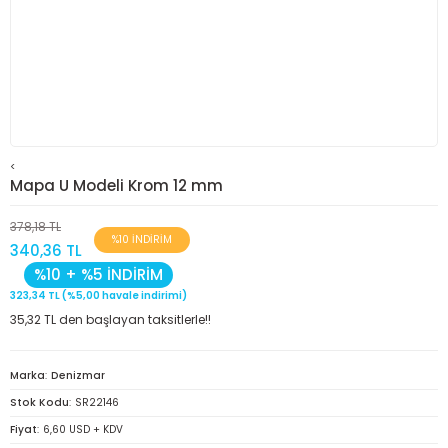
<
Mapa U Modeli Krom 12 mm
378,18 TL
%10 İNDİRİM
340,36 TL
%10 + %5 İNDİRİM
323,34 TL (%5,00 havale indirimi)
35,32 TL den başlayan taksitlerle!!
Marka
Denizmar
Stok Kodu
SR22146
Fiyat
6,60 USD + KDV