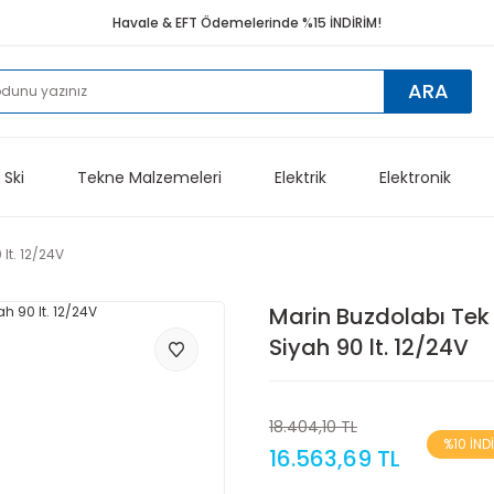
Havale & EFT Ödemelerinde %15 İNDİRİM!
ARA
 Ski
Tekne Malzemeleri
Elektrik
Elektronik
lt. 12/24V
Marin Buzdolabı Tek 
Siyah 90 lt. 12/24V
18.404,10 TL
%10 İND
16.563,69 TL