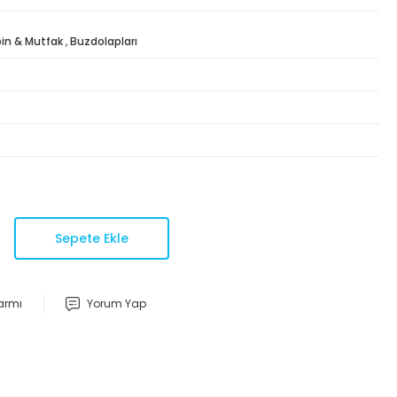
in & Mutfak
,
Buzdolapları
Sepete Ekle
larmı
Yorum Yap