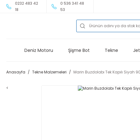
0232 483 42
0 536 341 48
18
53
Deniz Motoru
Şişme Bot
Tekne
Jet
Anasayfa
Tekne Malzemeleri
Marin Buzdolabı Tek Kapılı Siyah 90 
<