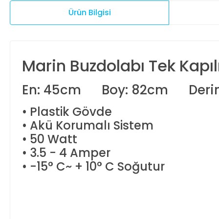
Ürün Bilgisi
Marin Buzdolabı Tek Kapılı
En: 45cm Boy: 82cm Derinl
• Plastik Gövde
• Akü Korumalı Sistem
• 50 Watt
• 3.5 - 4 Amper
• -15° C~ + 10° C Soğutur