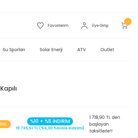
Favorilerim
Üye Girişi
Su Sporları
Solar Enerji
ATV
Outlet
Kapılı
1.718,90 TL den
%10 + %5 İNDİRİM
başlayan
İRİM
15.735,51 TL (%5,00 havale indirimi)
taksitlerle!!