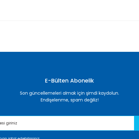
nularda yetersiz gördüğünüz noktaları öneri formunu kullanarak tarafımı
Bu ürüne ilk yorumu siz yapın!
Yorum Yaz
E-Bülten Abonelik
Son güncellemeleri almak için şimdi kaydolun.
Endişelenme, spam değiliz!
an iptal edebilirsiniz.