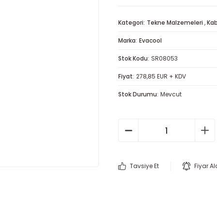
Kategori
Tekne Malzemeleri
,
Kab
Marka
Evacool
Stok Kodu
SR08053
Fiyat
278,85 EUR + KDV
Stok Durumu
Mevcut
Tavsiye Et
Fiyar A