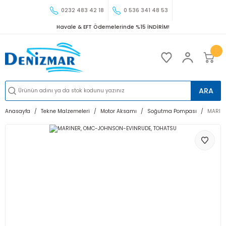
0232 483 42 18
0 536 341 48 53
Havale & EFT Ödemelerinde %15 İNDİRİM!
ARA
Anasayfa
Tekne Malzemeleri
Motor Aksamı
Soğutma Pompası
MARIN