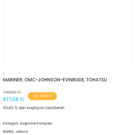
<
MARINER, OMC-JOHNSON-EVINRUDE, TOHATSU
1.149,50 TL
%15 İNDİRİM
977,08 TL
101,40 TL den başlayan taksitlerle!!
Kategori
Soğutma Pompası
Marka
Jabsco