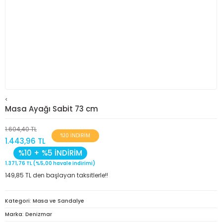
<
Masa Ayağı Sabit 73 cm
1.604,40 TL
%10 İNDİRİM
1.443,96 TL
%10 + %5 İNDİRİM
1.371,76 TL (%5,00 havale indirimi)
149,85 TL den başlayan taksitlerle!!
Kategori
Masa ve Sandalye
Marka
Denizmar