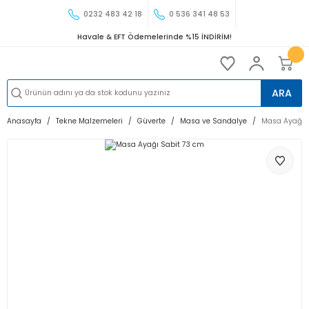
0232 483 42 18
0 536 341 48 53
Havale & EFT Ödemelerinde %15 İNDİRİM!
ARA
Anasayfa
Tekne Malzemeleri
Güverte
Masa ve Sandalye
Masa Ayağı 