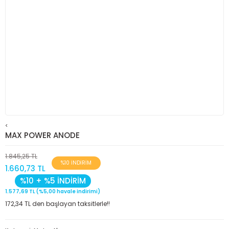
<
MAX POWER ANODE
1.845,25 TL
%10 İNDİRİM
1.660,73 TL
%10 + %5 İNDİRİM
1.577,69 TL (%5,00 havale indirimi)
172,34 TL den başlayan taksitlerle!!