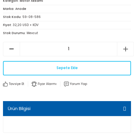
Kategori
Motor Aksamı
Marka
Anode
Stok Kodu
59-08-586
Fiyat
32,20 USD + KDV
Stok Durumu
Mevcut
Sepete Ekle
Tavsiye Et
Fiyar Alarmı
Yorum Yap
Ürün Bilgisi