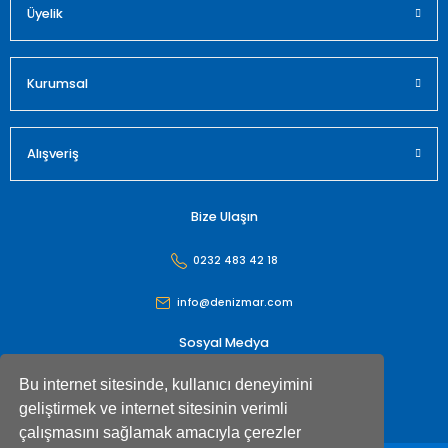
Üyelik
Gönder
Kurumsal
Alışveriş
Bize Ulaşın
0232 483 42 18
info@denizmar.com
Sosyal Medya
Bu internet sitesinde, kullanıcı deneyimini
geliştirmek ve internet sitesinin verimli
çalışmasını sağlamak amacıyla çerezler