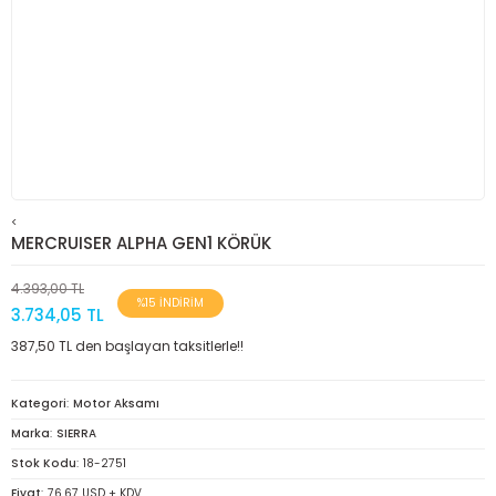
<
MERCRUISER ALPHA GEN1 KÖRÜK
4.393,00 TL
%15 İNDİRİM
3.734,05 TL
387,50 TL den başlayan taksitlerle!!
Kategori
Motor Aksamı
Marka
SIERRA
Stok Kodu
18-2751
Fiyat
76,67 USD + KDV