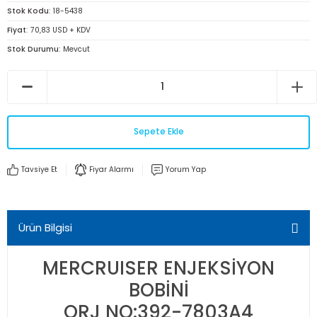
Stok Kodu
18-5438
Fiyat
70,83 USD + KDV
Stok Durumu
Mevcut
Sepete Ekle
Tavsiye Et
Fiyar Alarmı
Yorum Yap
Ürün Bilgisi
MERCRUISER ENJEKSİYON
BOBİNİ
ORJ NO:392-7803A4