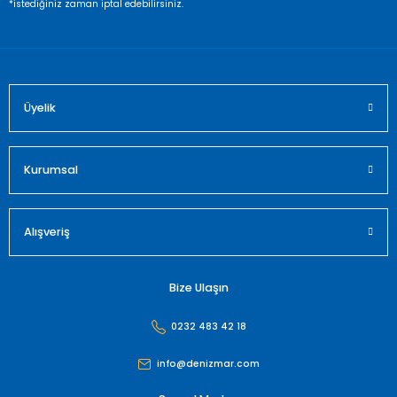
*istediğiniz zaman iptal edebilirsiniz.
Bu ürüne benzer farklı alternatifler olmalı.
Üyelik
Gönder
Kurumsal
Alışveriş
Bize Ulaşın
0232 483 42 18
info@denizmar.com