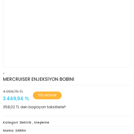
<
MERCRUISER ENJEKSİYON BOBİNİ
4.058,75 TL
%15 İNDİRİM
3.449,94 TL
358,02 TL den başlayan taksitlerle!!
Kategori
Elektrik
,
Ateşleme
Marka
SIERRA