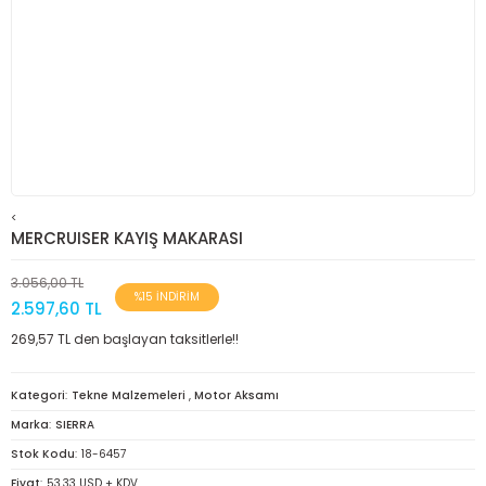
<
MERCRUISER KAYIŞ MAKARASI
3.056,00 TL
%15 İNDİRİM
2.597,60 TL
269,57 TL den başlayan taksitlerle!!
Kategori
Tekne Malzemeleri
,
Motor Aksamı
Marka
SIERRA
Stok Kodu
18-6457
Fiyat
53,33 USD + KDV