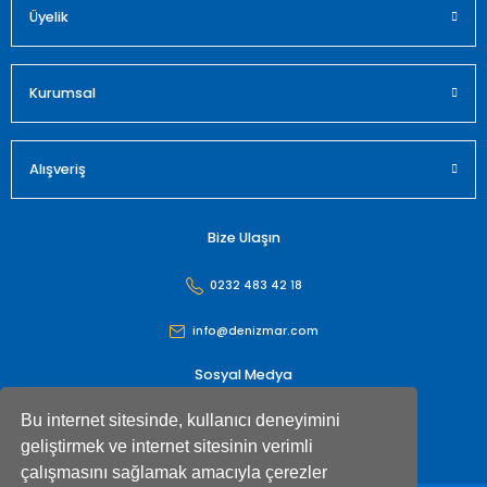
Üyelik
Gönder
Kurumsal
Alışveriş
Bize Ulaşın
0232 483 42 18
info@denizmar.com
Sosyal Medya
Bu internet sitesinde, kullanıcı deneyimini
geliştirmek ve internet sitesinin verimli
çalışmasını sağlamak amacıyla çerezler