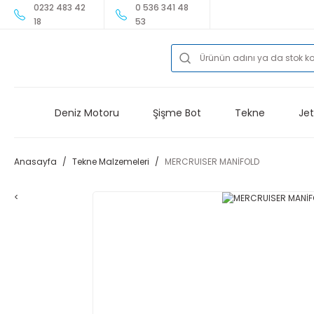
0232 483 42
0 536 341 48
18
53
Deniz Motoru
Şişme Bot
Tekne
Jet
Anasayfa
Tekne Malzemeleri
MERCRUISER MANİFOLD
<