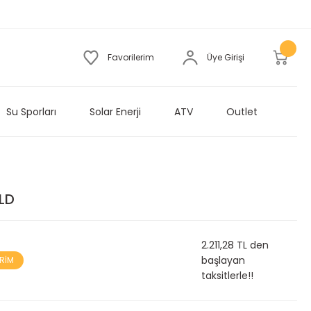
Favorilerim
Üye Girişi
Su Sporları
Solar Enerji
ATV
Outlet
LD
2.211,28 TL den
başlayan
İRİM
taksitlerle!!