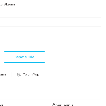
or Aksamı
Sepete Ekle
larmı
Yorum Yap
ri
Önerileriniz