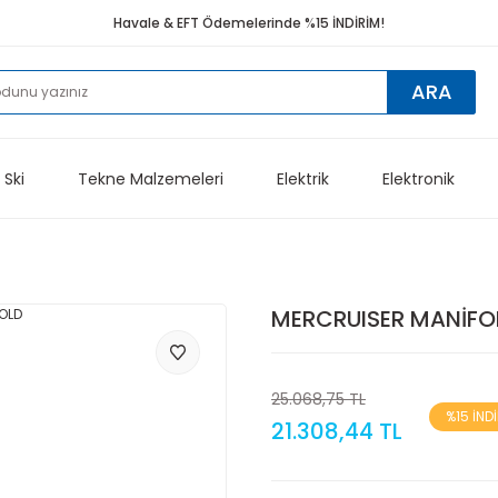
Havale & EFT Ödemelerinde %15 İNDİRİM!
ARA
 Ski
Tekne Malzemeleri
Elektrik
Elektronik
MERCRUISER MANİFO
25.068,75 TL
%15 İND
21.308,44 TL