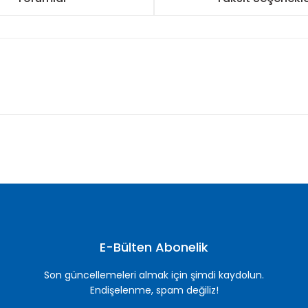
nularda yetersiz gördüğünüz noktaları öneri formunu kullanarak tarafımı
Bu ürüne ilk yorumu siz yapın!
Yorum Yaz
E-Bülten Abonelik
Son güncellemeleri almak için şimdi kaydolun.
Endişelenme, spam değiliz!