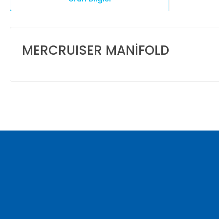
MERCRUISER MANİFOLD
Bu ürünün fiyat bilgisi, resim, ürün açıklamalarında ve diğer ko
Görüş ve önerileriniz için teşekkür ederiz.
Ürün resmi kalitesiz, bozuk veya görüntülenemiyor.
Ürün açıklamasında eksik bilgiler bulunuyor.
Ürün bilgilerinde hatalar bulunuyor.
Ürün fiyatı diğer sitelerden daha pahalı.
Bu ürüne benzer farklı alternatifler olmalı.