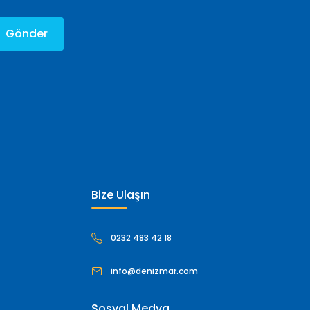
Gönder
Bize Ulaşın
0232 483 42 18
info@denizmar.com
Sosyal Medya