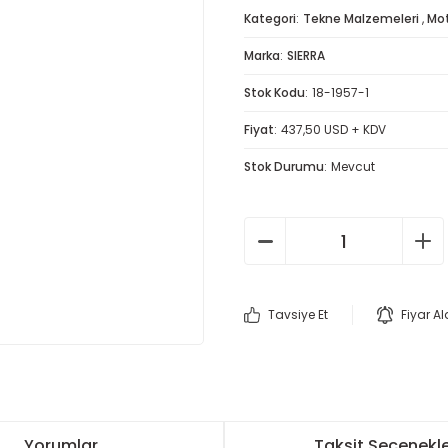
Kategori
Tekne Malzemeleri
,
Mot
Marka
SIERRA
Stok Kodu
18-1957-1
Fiyat
437,50 USD + KDV
Stok Durumu
Mevcut
Tavsiye Et
Fiyar A
Yorumlar
Taksit Seçenekle