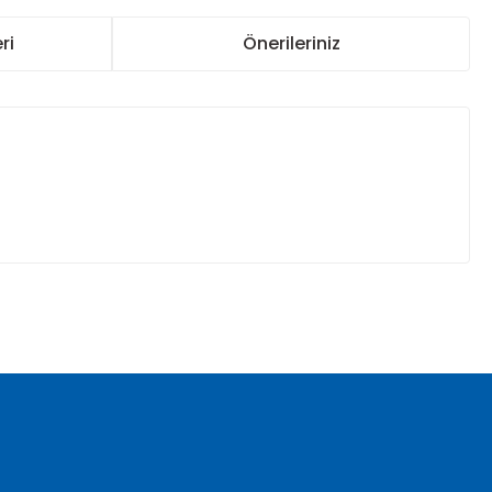
ri
Önerileriniz
za iletebilirsiniz.