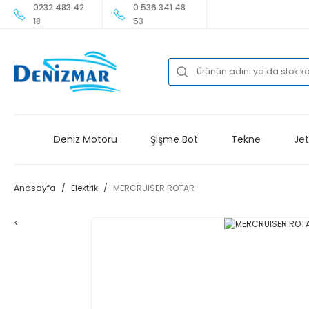
0232 483 42
0 536 341 48
18
53
Deniz Motoru
Şişme Bot
Tekne
Jet
Anasayfa
Elektrik
MERCRUISER ROTAR
<