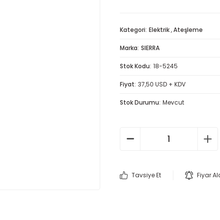
Kategori
Elektrik
,
Ateşleme
Marka
SIERRA
Stok Kodu
18-5245
Fiyat
37,50 USD + KDV
Stok Durumu
Mevcut
Tavsiye Et
Fiyar A