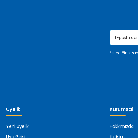
Ürün fiyatı diğer sitelerden daha pahalı.
Bu ürüne benzer farklı alternatifler olmalı.
*istediğiniz zam
Üyelik
Kurumsal
Yeni Üyelik
Hakkımızda
Üye Girişi
İletişim