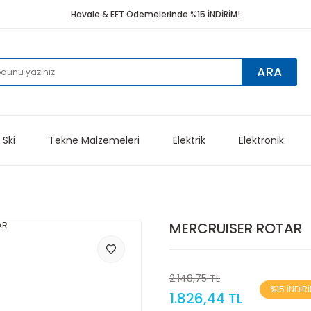
Havale & EFT Ödemelerinde %15 İNDİRİM!
ARA
 Ski
Tekne Malzemeleri
Elektrik
Elektronik
MERCRUISER ROTAR
2.148,75 TL
%15 İNDİR
1.826,44 TL