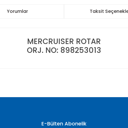
Yorumlar
Taksit Seçenekle
MERCRUISER ROTAR
ORJ. NO: 898253013
nularda yetersiz gördüğünüz noktaları öneri formunu kullanarak tarafımı
Bu ürüne ilk yorumu siz yapın!
Yorum Yaz
E-Bülten Abonelik