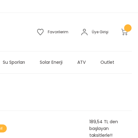
Favorilerim
Üye Girişi
Su Sporları
Solar Enerji
ATV
Outlet
189,54 TL den
başlayan
İM
taksitlerle!!