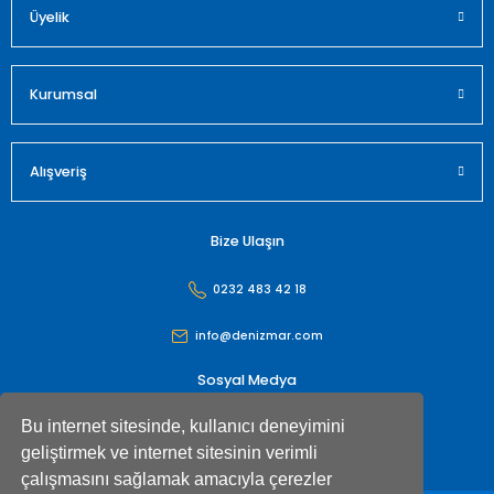
Üyelik
Gönder
Kurumsal
Alışveriş
Bize Ulaşın
0232 483 42 18
info@denizmar.com
Sosyal Medya
Bu internet sitesinde, kullanıcı deneyimini
geliştirmek ve internet sitesinin verimli
çalışmasını sağlamak amacıyla çerezler