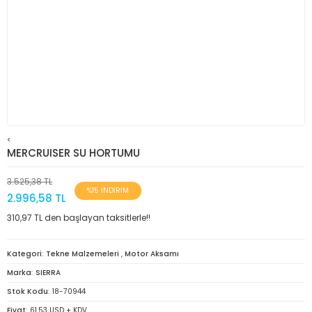
<
MERCRUISER SU HORTUMU
3.525,38 TL
%15 İNDİRİM
2.996,58 TL
310,97 TL den başlayan taksitlerle!!
Kategori
Tekne Malzemeleri
,
Motor Aksamı
Marka
SIERRA
Stok Kodu
18-70944
Fiyat
61,53 USD + KDV