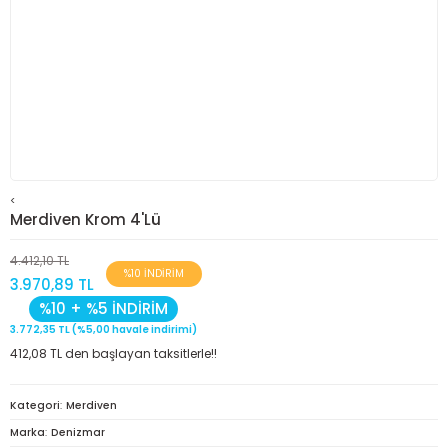
<
Merdiven Krom 4'Lü
4.412,10 TL
%10 İNDİRİM
3.970,89 TL
%10 + %5 İNDİRİM
3.772,35 TL (%5,00 havale indirimi)
412,08 TL den başlayan taksitlerle!!
Kategori
Merdiven
Marka
Denizmar