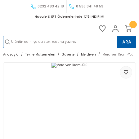
0232 483 42 18
0 536 341 48 53
Havale & EFT Ödemelerinde %15 İNDİRİM!
ARA
Anasayfa
Tekne Malzemeleri
Güverte
Merdiven
Merdiven Krom 4'Lü