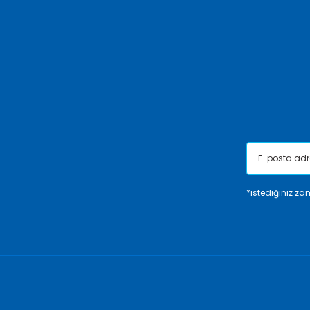
Ürün resmi kalitesiz, bozuk veya görüntülenemiyor.
Ürün açıklamasında eksik bilgiler bulunuyor.
Ürün bilgilerinde hatalar bulunuyor.
Ürün fiyatı diğer sitelerden daha pahalı.
Bu ürüne benzer farklı alternatifler olmalı.
*istediğiniz zam