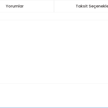
Yorumlar
Taksit Seçenekle
nularda yetersiz gördüğünüz noktaları öneri formunu kullanarak tarafımı
Bu ürüne ilk yorumu siz yapın!