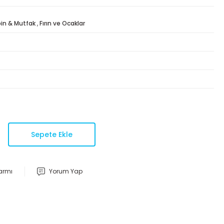
in & Mutfak
,
Fırın ve Ocaklar
Sepete Ekle
larmı
Yorum Yap