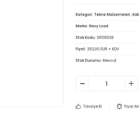
Kategori
Tekne Malzemeleri
,
Kab
Marka
Navy Load
Stok Kodu
SR08328
Fiyat
252,00 EUR + KDV
Stok Durumu
Mevcut
Tavsiye Et
Fiyar A