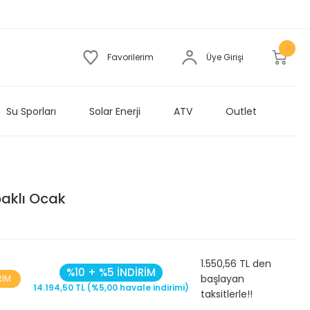
Favorilerim
Üye Girişi
Su Sporları
Solar Enerji
ATV
Outlet
aklı Ocak
1.550,56 TL den
%10 + %5 İNDİRİM
başlayan
RİM
14.194,50 TL (%5,00 havale indirimi)
taksitlerle!!