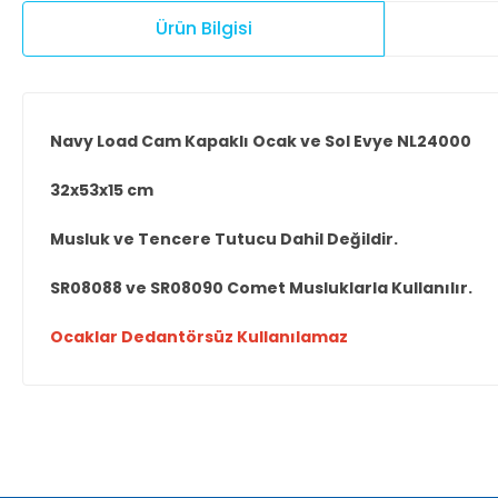
Ürün Bilgisi
Navy Load Cam Kapaklı Ocak ve Sol Evye NL24000
32x53x15 cm
Musluk ve Tencere Tutucu Dahil Değildir.
SR08088 ve SR08090 Comet Musluklarla Kullanılır.
Ocaklar Dedantörsüz Kullanılamaz
Bu ürünün fiyat bilgisi, resim, ürün açıklamalarında ve diğer ko
Görüş ve önerileriniz için teşekkür ederiz.