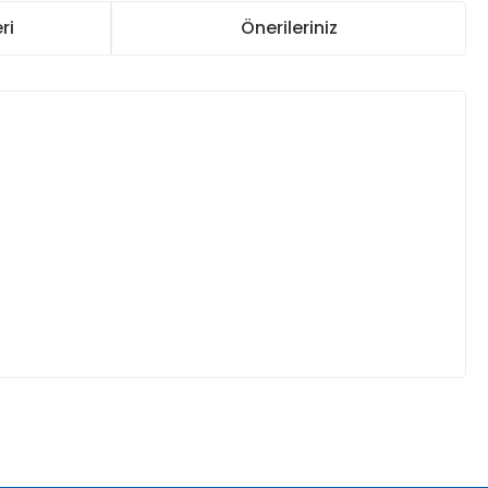
ri
Önerileriniz
za iletebilirsiniz.