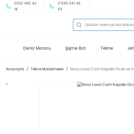
0232 483 42
0 536 341 48
18
53
Deniz Motoru
Şişme Bot
Tekne
Jet
Anasayfa
Tekne Malzemeleri
Navy Load Cam Kapaklı Ocak ve So
<