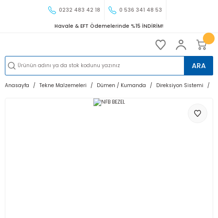
0232 483 42 18
0 536 341 48 53
Havale & EFT Ödemelerinde %15 İNDİRİM!
ARA
Anasayfa
Tekne Malzemeleri
Dümen / Kumanda
Direksiyon Sistemi
N