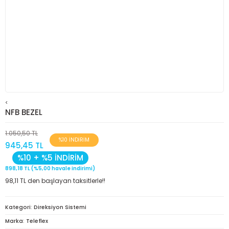
<
NFB BEZEL
1.050,50 TL
%10 İNDİRİM
945,45 TL
%10 + %5 İNDİRİM
898,18 TL (%5,00 havale indirimi)
98,11 TL den başlayan taksitlerle!!
Kategori
Direksiyon Sistemi
Marka
Teleflex