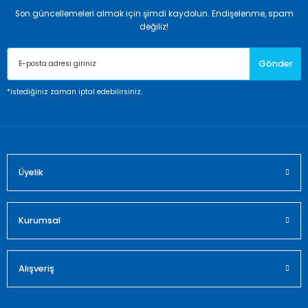
Son güncellemeleri almak için şimdi kaydolun. Endişelenme, spam
Ürün resmi kalitesiz, bozuk veya görüntülenemiyor.
değiliz!
Ürün açıklamasında eksik bilgiler bulunuyor.
Gönder
Ürün bilgilerinde hatalar bulunuyor.
Ürün fiyatı diğer sitelerden daha pahalı.
*istediğiniz zaman iptal edebilirsiniz.
Bu ürüne benzer farklı alternatifler olmalı.
Üyelik
Gönder
Kurumsal
Alışveriş