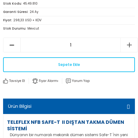
Stok Kodu
45.49.810
Garanti Süresi
24 Ay
Fiyat
298,33 USD + KDV
Stok Durumu
Mevcut
Sepete Ekle
Tavsiye Et
Fiyar Alarmı
Yorum Yap
Ürün Bilgisi
TELEFLEX NFB SAFE-T II DIŞTAN TAKMA DÜMEN
SİSTEMİ
Dünyanın bir numaralı mekanik dümen sistemi Safe-T 'nin yeni