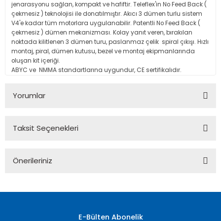
jenarasyonu sağlan, kompakt ve hafiftir. Teleflex'in No Feed Back (
çekmesiz ) teknolojisi ile donatılmıştır. Akıcı 3 dümen turlu sistem
V4'e kadar tüm motorlara uygulanabilir. Patentli No Feed Back (
çekmesiz ) dümen mekanizması. Kolay yanıt veren, bırakılan
noktada kilitlenen 3 dümen turu, paslanmaz çelik spiral çıkışı. Hızlı
montaj, piral, dümen kutusu, bezel ve montaj ekipmanlarında
oluşan kit içeriği.
ABYC ve NMMA standartlarına uygundur, CE sertifikalıdır.
Yorumlar
Taksit Seçenekleri
Bu ürüne ilk yorumu siz yapın!
Önerileriniz
Yorum Yaz
Bu ürünün fiyat bilgisi, resim, ürün açıklamalarında ve diğer
konularda yetersiz gördüğünüz noktaları öneri formunu
kullanarak tarafımıza iletebilirsiniz.
Görüş ve önerileriniz için teşekkür ederiz.
E-Bülten Abonelik