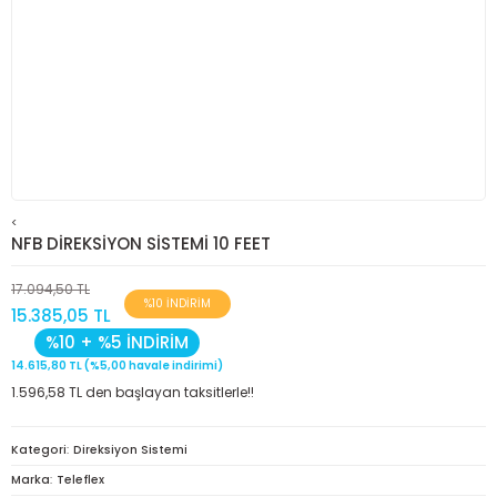
<
NFB DİREKSİYON SİSTEMİ 10 FEET
17.094,50 TL
%10 İNDİRİM
15.385,05 TL
%10 + %5 İNDİRİM
14.615,80 TL (%5,00 havale indirimi)
1.596,58 TL den başlayan taksitlerle!!
Kategori
Direksiyon Sistemi
Marka
Teleflex