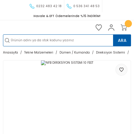
0232 483 42 18
0 536 341 48 53
Havale & EFT Ödemelerinde %15 İNDİRİM!
ARA
Anasayfa
Tekne Malzemeleri
Dümen / Kumanda
Direksiyon Sistemi
N