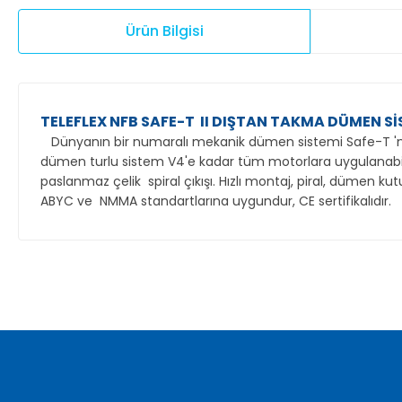
Ürün Bilgisi
TELEFLEX NFB SAFE-T II DIŞTAN TAKMA DÜMEN Sİ
Dünyanın bir numaralı mekanik dümen sistemi Safe-T 'nin ye
dümen turlu sistem V4'e kadar tüm motorlara uygulanabili
paslanmaz çelik spiral çıkışı. Hızlı montaj, piral, dümen ku
ABYC ve NMMA standartlarına uygundur, CE sertifikalıdır.
Bu ürünün fiyat bilgisi, resim, ürün açıklamalarında ve diğer ko
Görüş ve önerileriniz için teşekkür ederiz.
Ürün resmi kalitesiz, bozuk veya görüntülenemiyor.
Ürün açıklamasında eksik bilgiler bulunuyor.