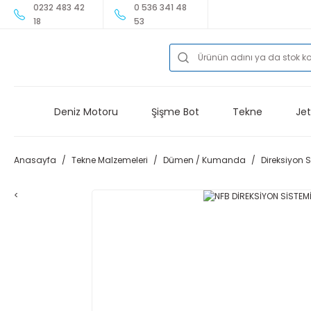
0232 483 42
0 536 341 48
18
53
Deniz Motoru
Şişme Bot
Tekne
Jet
Anasayfa
Tekne Malzemeleri
Dümen / Kumanda
Direksiyon 
<