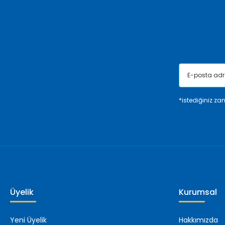
Ürün bilgilerinde hatalar bulunuyor.
Ürün fiyatı diğer sitelerden daha pahalı.
Bu ürüne benzer farklı alternatifler olmalı.
*istediğiniz zam
Üyelik
Kurumsal
Yeni Üyelik
Hakkımızda