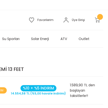
Favorilerim
Üye Girişi
Su Sporları
Solar Enerji
ATV
Outlet
Mİ 13 FEET
1.589,90 TL den
%10 + %5 İNDİRİM
başlayan
RİM
14.554,58 TL (%5,00 havale indirimi)
taksitlerle!!