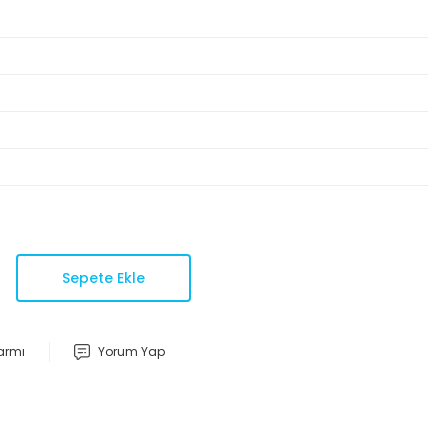
Sepete Ekle
larmı
Yorum Yap