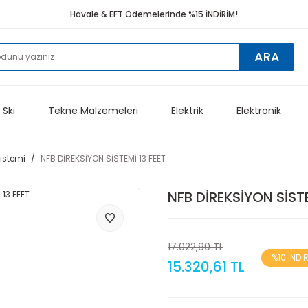
Havale & EFT Ödemelerinde %15 İNDİRİM!
ARA
 Ski
Tekne Malzemeleri
Elektrik
Elektronik
Sistemi
NFB DİREKSİYON SİSTEMİ 13 FEET
NFB DİREKSİYON SİSTE
17.022,90 TL
%10 İNDİ
15.320,61 TL