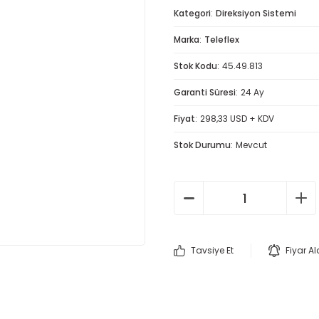
Kategori
Direksiyon Sistemi
Marka
Teleflex
Stok Kodu
45.49.813
Garanti Süresi
24 Ay
Fiyat
298,33 USD + KDV
Stok Durumu
Mevcut
Tavsiye Et
Fiyar A